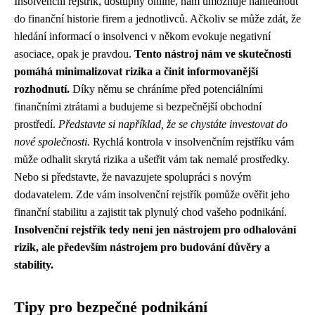
Insolvenční rejstřík, dostupný online, nám umožňuje nahlédnout
do finanční historie firem a jednotlivců. Ačkoliv se může zdát, že
hledání informací o insolvenci v někom evokuje negativní
asociace, opak je pravdou.
Tento nástroj nám ve skutečnosti
pomáhá minimalizovat rizika a činit informovanější
rozhodnutí.
Díky němu se chráníme před potenciálními
finančními ztrátami a budujeme si bezpečnější obchodní
prostředí.
Představte si například, že se chystáte investovat do
nové společnosti.
Rychlá kontrola v insolvenčním rejstříku vám
může odhalit skrytá rizika a ušetřit vám tak nemalé prostředky.
Nebo si představte, že navazujete spolupráci s novým
dodavatelem. Zde vám insolvenční rejstřík pomůže ověřit jeho
finanční stabilitu a zajistit tak plynulý chod vašeho podnikání.
Insolvenční rejstřík tedy není jen nástrojem pro odhalování
rizik, ale především nástrojem pro budování důvěry a
stability.
Tipy pro bezpečné podnikání