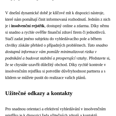
V dnešní dynamické době je klíčové mít k dispozici nástroje,
které nám pomáhají činit informovaná rozhodnutí. Jedním z nich
je i
insolvenční rejstřík
, dostupný online a zdarma. Díky němu
si snadno a rychle ověříte finanční zdraví firem či jednotlivců.
Stačí zadat jméno subjektu do vyhledávacího pole a během
chvilky získáte přehled o případných problémech.
Tato snadno
dostupná informace vám pomůže minimalizovat rizika v
podnikání a budovat stabilní a prosperující vztahy
. Představte si,
že se chystáte uzavřít důležitý obchod. Díky rychlé kontrole v
insolvenčním rejstříku si potvrdíte důvěryhodnost partnera a s
klidem se můžete pustit do realizace vašich plánů.
Užitečné odkazy a kontakty
Pro snadnou orientaci a efektivní vyhledávání v insolvenčním
rejstříku je k dispozici řada užitečných zdrojů a kontaktů.