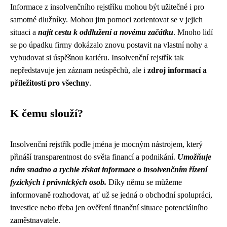
Informace z insolvenčního rejstříku mohou být užitečné i pro
samotné dlužníky. Mohou jim pomoci zorientovat se v jejich
situaci a
najít cestu k oddlužení a novému začátku
. Mnoho lidí
se po úpadku firmy dokázalo znovu postavit na vlastní nohy a
vybudovat si úspěšnou kariéru. Insolvenční rejstřík tak
nepředstavuje jen záznam neúspěchů, ale i
zdroj informací a
příležitostí pro všechny
.
K čemu slouží?
Insolvenční rejstřík podle jména je mocným nástrojem, který
přináší transparentnost do světa financí a podnikání.
Umožňuje
nám snadno a rychle získat informace o insolvenčním řízení
fyzických i právnických osob.
Díky němu se můžeme
informovaně rozhodovat, ať už se jedná o obchodní spolupráci,
investice nebo třeba jen ověření finanční situace potenciálního
zaměstnavatele.