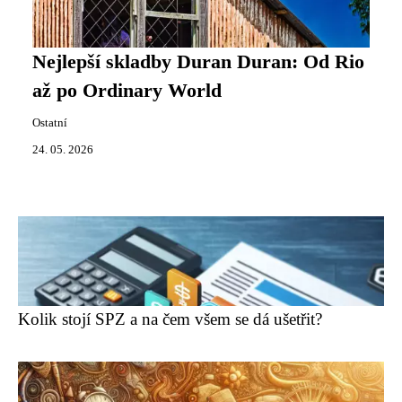
Nejlepší skladby Duran Duran: Od Rio
až po Ordinary World
Ostatní
24. 05. 2026
Kolik stojí SPZ a na čem všem se dá ušetřit?