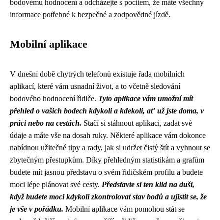
bodovému hodnocení a odcházejte s pocitem, že máte všechny
informace potřebné k bezpečné a zodpovědné jízdě.
Mobilní aplikace
V dnešní době chytrých telefonů existuje řada mobilních
aplikací, které vám usnadní život, a to včetně sledování
bodového hodnocení řidiče.
Tyto aplikace vám umožní mít
přehled o vašich bodech kdykoli a kdekoli, ať už jste doma, v
práci nebo na cestách.
Stačí si stáhnout aplikaci, zadat své
údaje a máte vše na dosah ruky. Některé aplikace vám dokonce
nabídnou užitečné tipy a rady, jak si udržet čistý štít a vyhnout se
zbytečným přestupkům. Díky přehledným statistikám a grafům
budete mít jasnou představu o svém řidičském profilu a budete
moci lépe plánovat své cesty.
Představte si ten klid na duši,
když budete moci kdykoli zkontrolovat stav bodů a ujistit se, že
je vše v pořádku.
Mobilní aplikace vám pomohou stát se