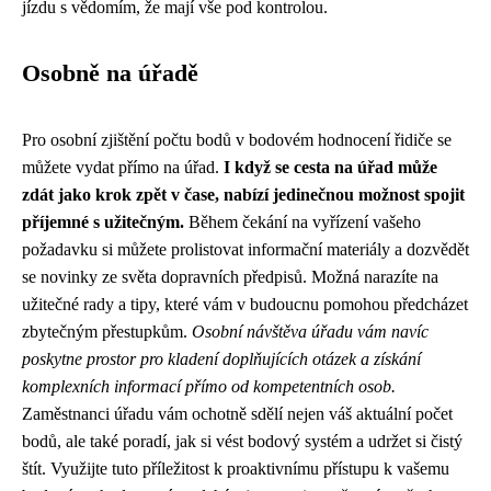
jízdu s vědomím, že mají vše pod kontrolou.
Osobně na úřadě
Pro osobní zjištění počtu bodů v bodovém hodnocení řidiče se
můžete vydat přímo na úřad.
I když se cesta na úřad může
zdát jako krok zpět v čase, nabízí jedinečnou možnost spojit
příjemné s užitečným.
Během čekání na vyřízení vašeho
požadavku si můžete prolistovat informační materiály a dozvědět
se novinky ze světa dopravních předpisů. Možná narazíte na
užitečné rady a tipy, které vám v budoucnu pomohou předcházet
zbytečným přestupkům.
Osobní návštěva úřadu vám navíc
poskytne prostor pro kladení doplňujících otázek a získání
komplexních informací přímo od kompetentních osob.
Zaměstnanci úřadu vám ochotně sdělí nejen váš aktuální počet
bodů, ale také poradí, jak si vést bodový systém a udržet si čistý
štít. Využijte tuto příležitost k proaktivnímu přístupu k vašemu