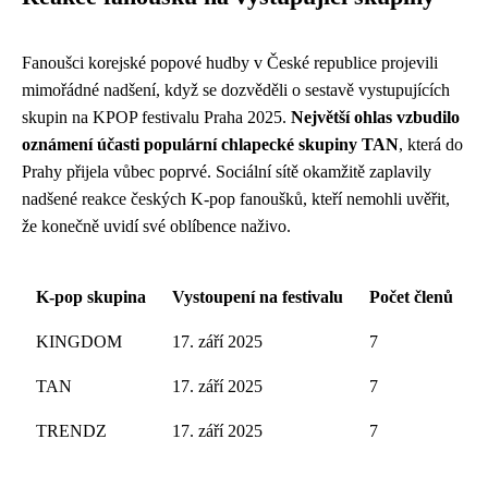
Fanoušci korejské popové hudby v České republice projevili
mimořádné nadšení, když se dozvěděli o sestavě vystupujících
skupin na KPOP festivalu Praha 2025.
Největší ohlas vzbudilo
oznámení účasti populární chlapecké skupiny TAN
, která do
Prahy přijela vůbec poprvé. Sociální sítě okamžitě zaplavily
nadšené reakce českých K-pop fanoušků, kteří nemohli uvěřit,
že konečně uvidí své oblíbence naživo.
K-pop skupina
Vystoupení na festivalu
Počet členů
KINGDOM
17. září 2025
7
TAN
17. září 2025
7
TRENDZ
17. září 2025
7