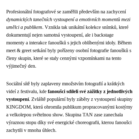
Profesionální fotografové se zaměřili především na zachycení
dynamických tanečních vystoupení a emotivních momentů mezi
umělci a publikem
. Vznikla tak unikátní kolekce snímků, které
dokumentují nejen samotná vystoupení, ale i backstage
momenty a interakce fanoušků s jejich oblíbenými idoly. Během
meet & greet setkání byly pořízeny osobní fotografie fanoušků s
členy skupin, které se staly cennými vzpomínkami na tento
výjimečný den.
Sociální sítě byly zaplaveny množstvím fotografií a krátkých
videí z festivalu, kde
fanoušci sdíleli své zážitky z jednotlivých
vystoupení
. Zvláště populární byly záběry z vystoupení skupiny
KINGDOM, která ohromila publikum propracovanými kostýmy
a velkolepou světelnou show. Skupina TAN zase zanechala
výraznou stopu díky své energické choreografii, kterou fanoušci
zachytili v mnoha úhlech.