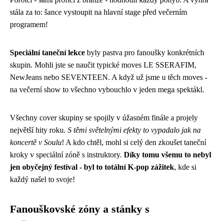
stála za to: šance vystoupit na hlavní stage před večerním
programem!
Speciální taneční lekce
byly pastva pro fanoušky konkrétních
skupin. Mohli jste se naučit typické moves LE SSERAFIM,
NewJeans nebo SEVENTEEN. A když už jsme u těch moves -
na večerní show to všechno vybouchlo v jeden mega spektákl.
Všechny cover skupiny se spojily v úžasném finále a projely
největší hity roku.
S těmi světelnými efekty to vypadalo jak na
koncertě v Soulu
! A kdo chtěl, mohl si celý den zkoušet taneční
kroky v speciální zóně s instruktory.
Díky tomu všemu to nebyl
jen obyčejný festival - byl to totální K-pop zážitek
, kde si
každý našel to svoje!
Fanouškovské zóny a stánky s