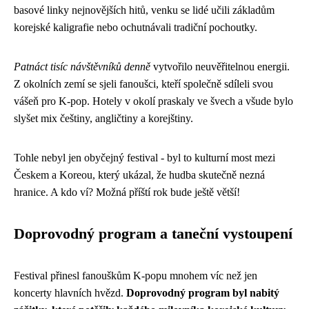
basové linky nejnovějších hitů, venku se lidé učili základům
korejské kaligrafie nebo ochutnávali tradiční pochoutky.
Patnáct tisíc návštěvníků denně
vytvořilo neuvěřitelnou energii.
Z okolních zemí se sjeli fanoušci, kteří společně sdíleli svou
vášeň pro K-pop. Hotely v okolí praskaly ve švech a všude bylo
slyšet mix češtiny, angličtiny a korejštiny.
Tohle nebyl jen obyčejný festival - byl to kulturní most mezi
Českem a Koreou, který ukázal, že hudba skutečně nezná
hranice. A kdo ví? Možná příští rok bude ještě větší!
Doprovodný program a taneční vystoupení
Festival přinesl fanouškům K-popu mnohem víc než jen
koncerty hlavních hvězd.
Doprovodný program byl nabitý