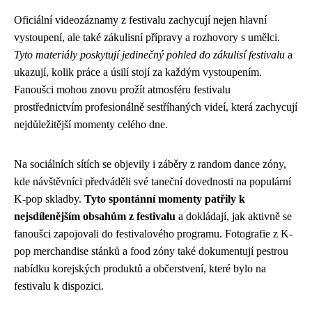
Oficiální videozáznamy z festivalu zachycují nejen hlavní
vystoupení, ale také zákulisní přípravy a rozhovory s umělci.
Tyto materiály poskytují jedinečný pohled do zákulisí festivalu
a
ukazují, kolik práce a úsilí stojí za každým vystoupením.
Fanoušci mohou znovu prožít atmosféru festivalu
prostřednictvím profesionálně sestříhaných videí, která zachycují
nejdůležitější momenty celého dne.
Na sociálních sítích se objevily i záběry z random dance zóny,
kde návštěvníci předváděli své taneční dovednosti na populární
K-pop skladby.
Tyto spontánní momenty patřily k
nejsdílenějším obsahům z festivalu
a dokládají, jak aktivně se
fanoušci zapojovali do festivalového programu. Fotografie z K-
pop merchandise stánků a food zóny také dokumentují pestrou
nabídku korejských produktů a občerstvení, které bylo na
festivalu k dispozici.