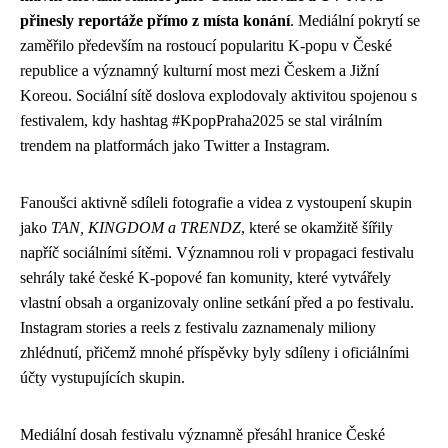
přinesly reportáže přímo z místa konání
. Mediální pokrytí se
zaměřilo především na rostoucí popularitu K-popu v České
republice a významný kulturní most mezi Českem a Jižní
Koreou. Sociální sítě doslova explodovaly aktivitou spojenou s
festivalem, kdy hashtag #KpopPraha2025 se stal virálním
trendem na platformách jako Twitter a Instagram.
Fanoušci aktivně sdíleli fotografie a videa z vystoupení skupin
jako
TAN, KINGDOM a TRENDZ
, které se okamžitě šířily
napříč sociálními sítěmi. Významnou roli v propagaci festivalu
sehrály také české K-popové fan komunity, které vytvářely
vlastní obsah a organizovaly online setkání před a po festivalu.
Instagram stories a reels z festivalu zaznamenaly miliony
zhlédnutí, přičemž mnohé příspěvky byly sdíleny i oficiálními
účty vystupujících skupin.
Mediální dosah festivalu významně přesáhl hranice České