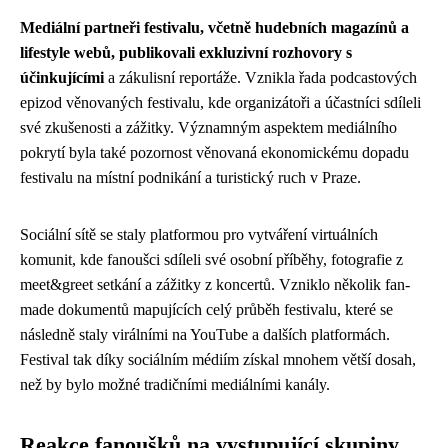
Mediální partneři festivalu, včetně hudebních magazínů a
lifestyle webů, publikovali exkluzivní rozhovory s
účinkujícími
a zákulisní reportáže. Vznikla řada podcastových
epizod věnovaných festivalu, kde organizátoři a účastníci sdíleli
své zkušenosti a zážitky. Významným aspektem mediálního
pokrytí byla také pozornost věnovaná ekonomickému dopadu
festivalu na místní podnikání a turistický ruch v Praze.
Sociální sítě se staly platformou pro vytváření virtuálních
komunit, kde fanoušci sdíleli své osobní příběhy, fotografie z
meet&greet setkání a zážitky z koncertů. Vzniklo několik fan-
made dokumentů mapujících celý průběh festivalu, které se
následně staly virálními na YouTube a dalších platformách.
Festival tak díky sociálním médiím získal mnohem větší dosah,
než by bylo možné tradičními mediálními kanály.
Reakce fanoušků na vystupující skupiny