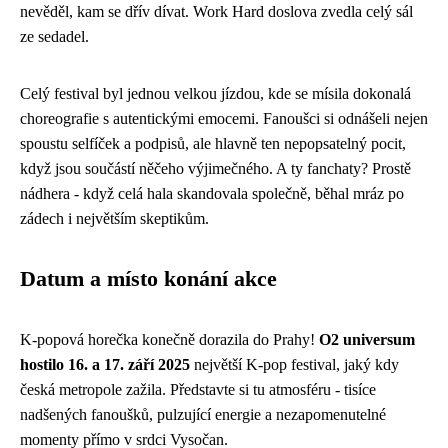
nevěděl, kam se dřív dívat. Work Hard doslova zvedla celý sál
ze sedadel.
Celý festival byl jednou velkou jízdou, kde se mísila dokonalá
choreografie s autentickými emocemi. Fanoušci si odnášeli nejen
spoustu selfíček a podpisů, ale hlavně ten nepopsatelný pocit,
když jsou součástí něčeho výjimečného. A ty fanchaty? Prostě
nádhera - když celá hala skandovala společně, běhal mráz po
zádech i největším skeptikům.
Datum a místo konání akce
K-popová horečka konečně dorazila do Prahy!
O2 universum
hostilo 16. a 17. září 2025
největší K-pop festival, jaký kdy
česká metropole zažila. Představte si tu atmosféru - tisíce
nadšených fanoušků, pulzující energie a nezapomenutelné
momenty přímo v srdci Vysočan.