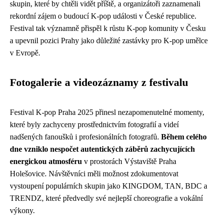
skupin, které by chtěli vidět příště, a organizátoři zaznamenali
rekordní zájem o budoucí K-pop události v České republice.
Festival tak významně přispěl k růstu K-pop komunity v Česku
a upevnil pozici Prahy jako důležité zastávky pro K-pop umělce
v Evropě.
Fotogalerie a videozáznamy z festivalu
Festival K-pop Praha 2025 přinesl nezapomenutelné momenty,
které byly zachyceny prostřednictvím fotografií a videí
nadšených fanoušků i profesionálních fotografů.
Během celého
dne vzniklo nespočet autentických záběrů zachycujících
energickou atmosféru
v prostorách Výstaviště Praha
Holešovice. Návštěvníci měli možnost zdokumentovat
vystoupení populárních skupin jako KINGDOM, TAN, BDC a
TRENDZ, které předvedly své nejlepší choreografie a vokální
výkony.