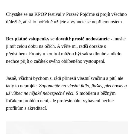
Chystáte se na KPOP festival v Praze? Pojďme si projít všechno
důležité, ať si to pořádně užijete a vyhnete se nepříjemnostem.
Bez platné vstupenky se dovnitř prostě nedostanete
- musíte
ji mít celou dobu na očích. A věřte mi, radši doražte s
předstihem. Fronty u kontrol můžou být sakra dlouhé a nikdo
nechce přijít o začátek svého oblíbeného vystoupení.
Jasně, všichni bychom si rádi přinesli vlastní svačinu a pití, ale
tady to neprojde.
Zapomeňte na vlastní jídlo, flašky, plechovky a
už vůbec ne nějaké nebezpečné věci
. S mobilem a běžným
foťákem problém není, ale profesionální vybavení nechte
profíkům s akreditací.