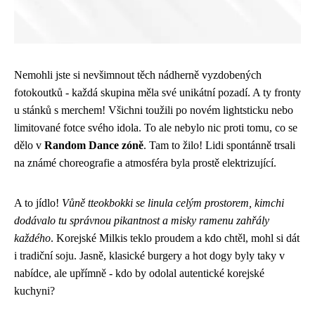
Nemohli jste si nevšimnout těch nádherně vyzdobených
fotokoutků - každá skupina měla své unikátní pozadí. A ty fronty
u stánků s merchem! Všichni toužili po novém lightsticku nebo
limitované fotce svého idola. To ale nebylo nic proti tomu, co se
dělo v
Random Dance zóně
. Tam to žilo! Lidi spontánně trsali
na známé choreografie a atmosféra byla prostě elektrizující.
A to jídlo!
Vůně tteokbokki se linula celým prostorem, kimchi
dodávalo tu správnou pikantnost a misky ramenu zahřály
každého
. Korejské Milkis teklo proudem a kdo chtěl, mohl si dát
i tradiční soju. Jasně, klasické burgery a hot dogy byly taky v
nabídce, ale upřímně - kdo by odolal autentické korejské
kuchyni?