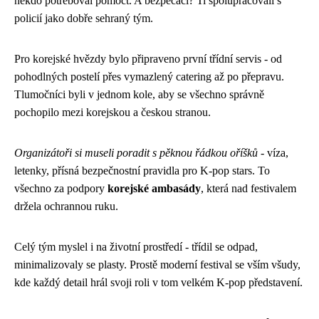
někdo potřeboval pomoct. A bezpečáci? Ti spolupracovali s
policií jako dobře sehraný tým.
Pro korejské hvězdy bylo připraveno první třídní servis - od
pohodlných postelí přes vymazlený catering až po přepravu.
Tlumočníci byli v jednom kole, aby se všechno správně
pochopilo mezi korejskou a českou stranou.
Organizátoři si museli poradit s pěknou řádkou oříšků
- víza,
letenky, přísná bezpečnostní pravidla pro K-pop stars. To
všechno za podpory
korejské ambasády
, která nad festivalem
držela ochrannou ruku.
Celý tým myslel i na životní prostředí - třídil se odpad,
minimalizovaly se plasty. Prostě moderní festival se vším všudy,
kde každý detail hrál svoji roli v tom velkém K-pop představení.