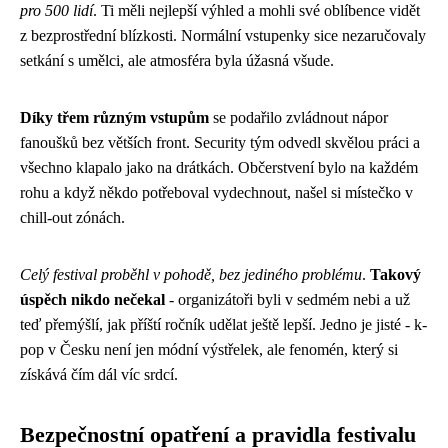
pro 500 lidí
. Ti měli nejlepší výhled a mohli své oblíbence vidět
z bezprostřední blízkosti. Normální vstupenky sice nezaručovaly
setkání s umělci, ale atmosféra byla úžasná všude.
Díky třem různým vstupům
se podařilo zvládnout nápor
fanoušků bez větších front. Security tým odvedl skvělou práci a
všechno klapalo jako na drátkách. Občerstvení bylo na každém
rohu a když někdo potřeboval vydechnout, našel si místečko v
chill-out zónách.
Celý festival proběhl v pohodě, bez jediného problému
.
Takový
úspěch nikdo nečekal
- organizátoři byli v sedmém nebi a už
teď přemýšlí, jak příští ročník udělat ještě lepší. Jedno je jisté - k-
pop v Česku není jen módní výstřelek, ale fenomén, který si
získává čím dál víc srdcí.
Bezpečnostní opatření a pravidla festivalu