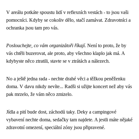
V areálu potkáte spoustu lidí v reflexních vestách - to jsou vaši
pomocníci. Kdyby se cokoliv dělo, stačí zamávat. Zdravotníci a
ochranka jsou tam pro vás.
Poslouchejte, co vám organizátoři říkají
. Není to proto, že by
vás chtěli buzerovat, ale proto, aby všechno klaplo jak má. A
kdybyste něco ztratili, stavte se v ztrátách a nálezech.
No a ještě jedna rada - nechte drahé věci a těžkou peněženku
doma. V davu nikdy nevíte... Radši si užijte koncert než aby vás
pak mrzelo, že vám něco zmizelo.
Jídla a pití bude dost, záchodů taky. Deky a campingové
vybavení nechte doma, sedačky tam najdete. A jestli máte nějaké
zdravotní omezení, speciální zóny jsou připravené.