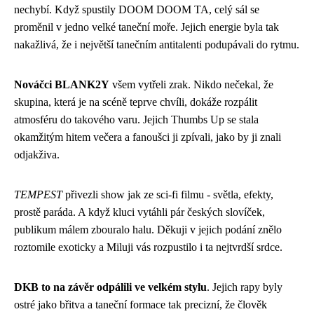
nechybí. Když spustily DOOM DOOM TA, celý sál se
proměnil v jedno velké taneční moře. Jejich energie byla tak
nakažlivá, že i největší tanečním antitalenti podupávali do rytmu.
Nováčci BLANK2Y
všem vytřeli zrak. Nikdo nečekal, že
skupina, která je na scéně teprve chvíli, dokáže rozpálit
atmosféru do takového varu. Jejich Thumbs Up se stala
okamžitým hitem večera a fanoušci ji zpívali, jako by ji znali
odjakživa.
TEMPEST
přivezli show jak ze sci-fi filmu - světla, efekty,
prostě paráda. A když kluci vytáhli pár českých slovíček,
publikum málem zbouralo halu. Děkuji v jejich podání znělo
roztomile exoticky a Miluji vás rozpustilo i ta nejtvrdší srdce.
DKB to na závěr odpálili ve velkém stylu
. Jejich rapy byly
ostré jako břitva a taneční formace tak precizní, že člověk