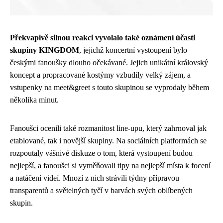
Překvapivě silnou reakci vyvolalo také oznámení účasti
skupiny KINGDOM
, jejichž koncertní vystoupení bylo
českými fanoušky dlouho očekávané. Jejich unikátní královský
koncept a propracované kostýmy vzbudily velký zájem, a
vstupenky na meet&greet s touto skupinou se vyprodaly během
několika minut.
Fanoušci ocenili také rozmanitost line-upu, který zahrnoval jak
etablované, tak i novější skupiny. Na sociálních platformách se
rozpoutaly vášnivé diskuze o tom, která vystoupení budou
nejlepší, a fanoušci si vyměňovali tipy na nejlepší místa k focení
a natáčení videí. Mnozí z nich strávili týdny přípravou
transparentů a světelných tyčí v barvách svých oblíbených
skupin.