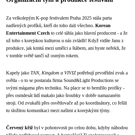
Za velkolepým K-pop festivalem Praha 2025 stála parta
nadšených profíků, kteří do toho dali všechno.
Korean
Entertainment Czech
to celé táhla jako hlavní producent - a že
už toho s korejskou kulturou u nás zvládli! Když vidíte Janu z
produkce, jak kmitá mezi umělci a štábem, ani byste neřekli, že
v tomhle světě tančí už osmým rokem.
Kapely jako
TAN, Kingdom a VIVIZ
potřebují prvotřídní zvuk a
světla - o to se postarala firma Sound&Light Productions se
svými mágama přes techniku. Na place se to hemžilo profíky -
přes osmdesát lidí makalo jako šroubky v dobře namazaném
stroji. Od zvukařů přes osvětlovače až po koordinátory, co řešili
tu složitou komunikaci mezi našimi a korejskými týmy.
Červený kříž
byl v pohotovosti po celou dobu, kdyby náhodou