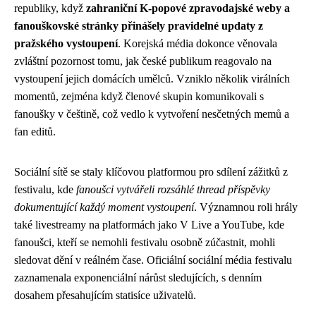
republiky, když
zahraniční K-popové zpravodajské weby a
fanouškovské stránky přinášely pravidelné updaty z
pražského vystoupení
. Korejská média dokonce věnovala
zvláštní pozornost tomu, jak české publikum reagovalo na
vystoupení jejich domácích umělců. Vzniklo několik virálních
momentů, zejména když členové skupin komunikovali s
fanoušky v češtině, což vedlo k vytvoření nesčetných memů a
fan editů.
Sociální sítě se staly klíčovou platformou pro sdílení zážitků z
festivalu, kde
fanoušci vytvářeli rozsáhlé thread příspěvky
dokumentující každý moment vystoupení
. Významnou roli hrály
také livestreamy na platformách jako V Live a YouTube, kde
fanoušci, kteří se nemohli festivalu osobně zúčastnit, mohli
sledovat dění v reálném čase. Oficiální sociální média festivalu
zaznamenala exponenciální nárůst sledujících, s denním
dosahem přesahujícím statisíce uživatelů.