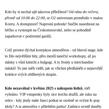
Kdo by si nechal ujít takovou příležitost?
Od rána do večera,
přesně od 10:00 do 22:00
, se O2 universum proměnilo v malou
Koreu. A dostupnost? Naprostá pohoda! Stačilo nasednout na
béčko a vystoupit na Českomoravské, nebo se pohodlně
zaparkovat v podzemní garáži.
Celý prostor dýchal korejskou atmosférou - od hlavní stage, kde
to žilo největšími hity, přes menší taneční workshopy, až po
stánky s vůní kimchi a bulgogi. A ty fronty u merchandise
stánků! To jste měli vidět, jak se všichni předháněli o nejnovější
kolekce svých oblíbených skupin.
Kdo nezaváhal v květnu 2025 s nákupem lístků
, měl
vyhráno. VIP vstupenky byly sice trochu dražší, ale ruku na
srdce - kdy jindy máte šanci potkat se osobně se svými K-pop
idoly? A ta atmosféra v přilehlém parku! Zatímco uvnitř duněly