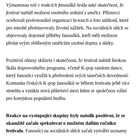
Významnou roli v reakcích fanoušků hrála také skutečnost, že
festival nabídl možnost osobního setkání s umělci
. Příznivci
oceňovali profesionální organizaci hi-touch a foto událostí, které
pro mnohé představovaly životní zážitek. Na sociálních sítích se
objevovaly dojemné příběhy fanoušků, kteří měli možnost
předat svým oblíbeným umělcům osobní dopisy a dárky.
Pozitivní ohlasy sklízela i skutečnost, že festival nabídl širokou
škálu doprovodného programu, včetně K-pop random dance,
který fanoušci využili k předvedení svých tanečních dovedností.
Komunita českých K-pop fanoušků se během festivalu ještě více
stmelila a vznikla nová přátelství mezi lidmi se společnou vášní
pro korejskou populární hudbu.
Reakce na vystupující skupiny byly natolik pozitivní, že se
okamžitě začalo spekulovat o možném dalším ročníku
festivalu
. Fanoušci na sociálních sítích začali vytvářet seznamy