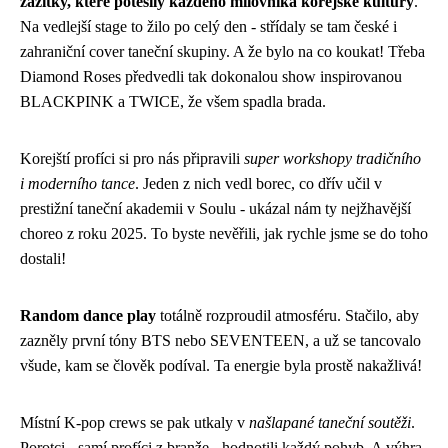
zážitky, které potěšily každého milovníka korejské kultury
.
Na vedlejší stage to žilo po celý den - střídaly se tam české i
zahraniční cover taneční skupiny. A že bylo na co koukat! Třeba
Diamond Roses předvedli tak dokonalou show inspirovanou
BLACKPINK a TWICE, že všem spadla brada.
Korejští profíci si pro nás připravili
super workshopy tradičního
i moderního tance
. Jeden z nich vedl borec, co dřív učil v
prestižní taneční akademii v Soulu - ukázal nám ty nejžhavější
choreo z roku 2025. To byste nevěřili, jak rychle jsme se do toho
dostali!
Random dance play
totálně rozproudil atmosféru. Stačilo, aby
zazněly první tóny BTS nebo SEVENTEEN, a už se tancovalo
všude, kam se člověk podíval. Ta energie byla prostě nakažlivá!
Místní K-pop crews se pak utkaly v
našlapané taneční soutěži
.
Porotci - samí profíci z branže - hodnotili každý pohyb. A výhra