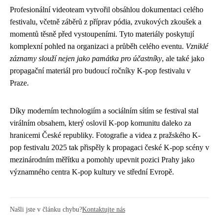
Profesionální videoteam vytvořil obsáhlou dokumentaci celého
festivalu, včetně záběrů z příprav pódia, zvukových zkoušek a
momentů těsně před vystoupeními. Tyto materiály poskytují
komplexní pohled na organizaci a průběh celého eventu.
Vzniklé
záznamy slouží nejen jako památka pro účastníky
, ale také jako
propagační materiál pro budoucí ročníky K-pop festivalu v
Praze.
Díky moderním technologiím a sociálním sítím se festival stal
virálním obsahem, který oslovil K-pop komunitu daleko za
hranicemi České republiky. Fotografie a videa z pražského K-
pop festivalu 2025 tak přispěly k propagaci české K-pop scény v
mezinárodním měřítku a pomohly upevnit pozici Prahy jako
významného centra K-pop kultury ve střední Evropě.
Našli jste v článku chybu?
Kontaktujte nás