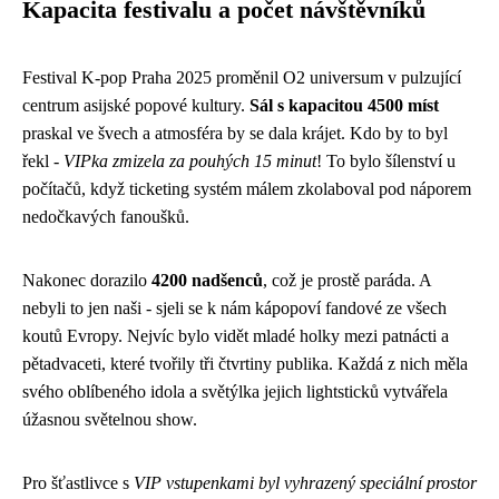
Kapacita festivalu a počet návštěvníků
Festival K-pop Praha 2025 proměnil O2 universum v pulzující
centrum asijské popové kultury.
Sál s kapacitou 4500 míst
praskal ve švech a atmosféra by se dala krájet. Kdo by to byl
řekl -
VIPka zmizela za pouhých 15 minut
! To bylo šílenství u
počítačů, když ticketing systém málem zkolaboval pod náporem
nedočkavých fanoušků.
Nakonec dorazilo
4200 nadšenců
, což je prostě paráda. A
nebyli to jen naši - sjeli se k nám kápopoví fandové ze všech
koutů Evropy. Nejvíc bylo vidět mladé holky mezi patnácti a
pětadvaceti, které tvořily tři čtvrtiny publika. Každá z nich měla
svého oblíbeného idola a světýlka jejich lightsticků vytvářela
úžasnou světelnou show.
Pro šťastlivce s
VIP vstupenkami byl vyhrazený speciální prostor