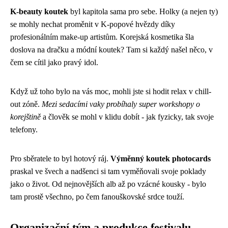
K-beauty koutek
byl kapitola sama pro sebe. Holky (a nejen ty)
se mohly nechat proměnit v K-popové hvězdy díky
profesionálním make-up artistům. Korejská kosmetika šla
doslova na dračku a módní koutek? Tam si každý našel něco, v
čem se cítil jako pravý idol.
Když už toho bylo na vás moc, mohli jste si hodit relax v chill-
out zóně.
Mezi sedacími vaky probíhaly super workshopy o
korejštině
a člověk se mohl v klidu dobít - jak fyzicky, tak svoje
telefony.
Pro sběratele to byl hotový ráj.
Výměnný koutek photocards
praskal ve švech a nadšenci si tam vyměňovali svoje poklady
jako o život. Od nejnovějších alb až po vzácné kousky - bylo
tam prostě všechno, po čem fanouškovské srdce touží.
Organizační tým a produkce festivalu