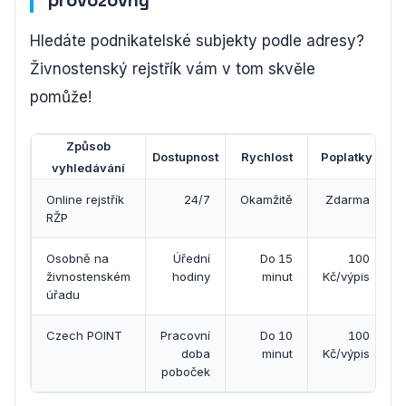
Hledáte podnikatelské subjekty podle adresy?
Živnostenský rejstřík vám v tom skvěle
pomůže!
Způsob
Dostupnost
Rychlost
Poplatky
vyhledávání
Online rejstřík
24/7
Okamžitě
Zdarma
RŽP
Osobně na
Úřední
Do 15
100
živnostenském
hodiny
minut
Kč/výpis
úřadu
Czech POINT
Pracovní
Do 10
100
doba
minut
Kč/výpis
poboček