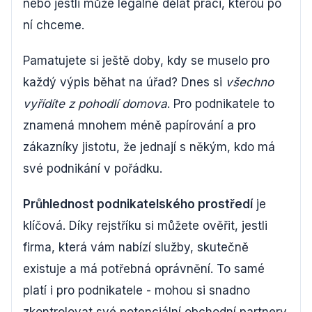
nebo jestli může legálně dělat práci, kterou po
ní chceme.
Pamatujete si ještě doby, kdy se muselo pro
každý výpis běhat na úřad? Dnes si
všechno
vyřídíte z pohodlí domova
. Pro podnikatele to
znamená mnohem méně papírování a pro
zákazníky jistotu, že jednají s někým, kdo má
své podnikání v pořádku.
Průhlednost podnikatelského prostředí
je
klíčová. Díky rejstříku si můžete ověřit, jestli
firma, která vám nabízí služby, skutečně
existuje a má potřebná oprávnění. To samé
platí i pro podnikatele - mohou si snadno
zkontrolovat své potenciální obchodní partnery.