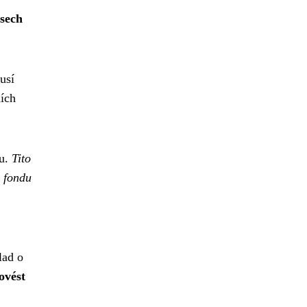
sech
usí
ních
du.
Tito
o fondu
lad o
ovést