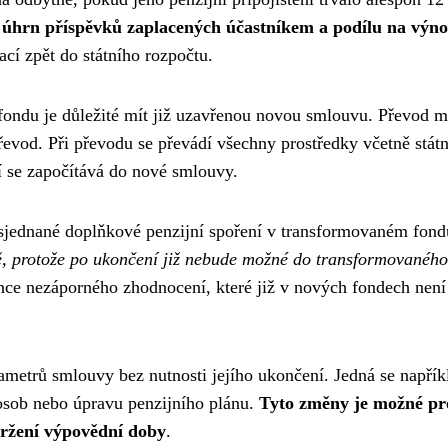
 úhrn příspěvků zaplacených účastníkem a podílu na výno
rací zpět do státního rozpočtu.
fondu je důležité mít již uzavřenou novou smlouvu. Převod m
převod. Při převodu se převádí všechny prostředky včetně stát
í se započítává do nové smlouvy.
í sjednané doplňkové penzijní spoření v transformovaném fon
ivě, protože po ukončení již nebude možné do transformovanéh
nce nezáporného zhodnocení, které již v nových fondech není
etrů smlouvy bez nutnosti jejího ukončení. Jedná se napřík
sob nebo úpravu penzijního plánu.
Tyto změny je možné pr
držení výpovědní doby
.