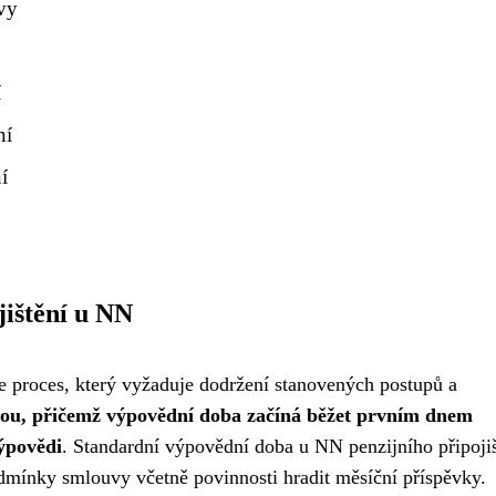
vy
í
ní
í
jištění u NN
je proces, který vyžaduje dodržení stanovených postupů a
ou, přičemž výpovědní doba začíná běžet prvním dnem
ýpovědi
. Standardní výpovědní doba u NN penzijního připojiš
odmínky smlouvy včetně povinnosti hradit měsíční příspěvky.