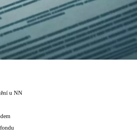
tění u NN
odem
 fondu