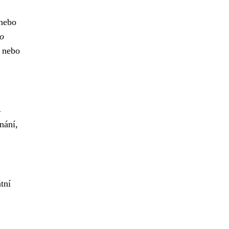
 nebo
bo
, nebo
4
nání,
tní