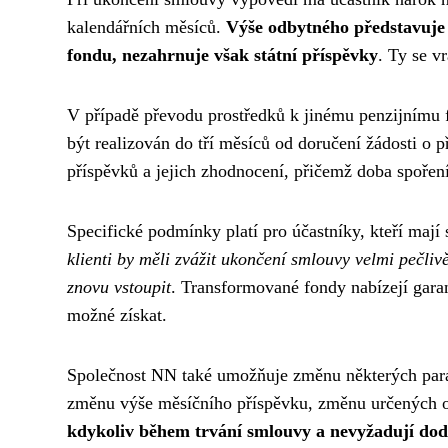
kalendářních měsíců.
Výše odbytného představuje
fondu, nezahrnuje však státní příspěvky
. Ty se v
V případě převodu prostředků k jinému penzijnímu 
být realizován do tří měsíců od doručení žádosti o 
příspěvků a jejich zhodnocení, přičemž doba spořen
Specifické podmínky platí pro účastníky, kteří maj
klienti by měli zvážit ukončení smlouvy velmi pečl
znovu vstoupit
. Transformované fondy nabízejí gara
možné získat.
Společnost NN také umožňuje změnu některých param
změnu výše měsíčního příspěvku, změnu určených o
kdykoliv během trvání smlouvy a nevyžadují do