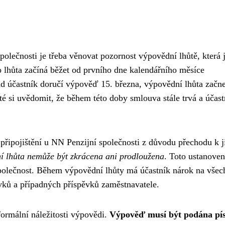
polečnosti je třeba věnovat pozornost výpovědní lhůtě, která 
o lhůta začíná běžet od prvního dne kalendářního měsíce
d účastník doručí výpověď 15. března, výpovědní lhůta začne
é si uvědomit, že během této doby smlouva stále trvá a účast
 připojištění u NN Penzijní společnosti z důvodu přechodu k j
í lhůta nemůže být zkrácena ani prodloužena
. Toto ustanoven
společnost. Během výpovědní lhůty má účastník nárok na vše
vků a případných příspěvků zaměstnavatele.
ormální náležitosti výpovědi.
Výpověď musí být podána pí