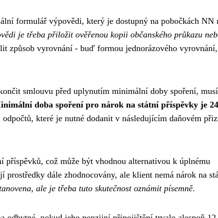
iální formulář výpovědi, který je dostupný na pobočkách NN
vědi je třeba přiložit ověřenou kopii občanského průkazu ne
lit způsob vyrovnání - buď formou jednorázového vyrovnání
 ukončit smlouvu před uplynutím minimální doby spoření, musí
inimální doba spoření pro nárok na státní příspěvky je 2
 odpočtů, které je nutné dodanit v následujícím daňovém přiz
ní příspěvků, což může být vhodnou alternativou k úplnému
í prostředky dále zhodnocovány, ale klient nemá nárok na stá
anovena, ale je třeba tuto skutečnost oznámit písemně
.
 odbytné, pokud jeho penzijní připojištění trvalo alespoň 12