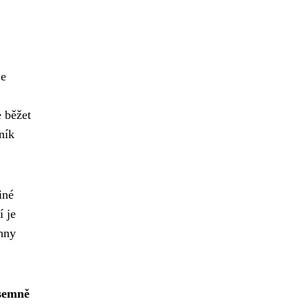
je
 běžet
ník
iné
í je
chny
semně