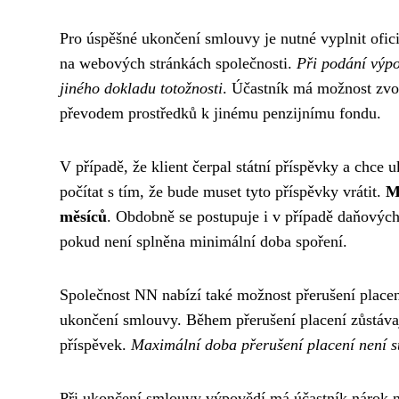
Pro úspěšné ukončení smlouvy je nutné vyplnit ofic
na webových stránkách společnosti.
Při podání výpo
jiného dokladu totožnosti
. Účastník má možnost zvo
převodem prostředků k jinému penzijnímu fondu.
V případě, že klient čerpal státní příspěvky a chce
počítat s tím, že bude muset tyto příspěvky vrátit.
M
měsíců
. Obdobně se postupuje i v případě daňových
pokud není splněna minimální doba spoření.
Společnost NN nabízí také možnost přerušení place
ukončení smlouvy. Během přerušení placení zůstávaj
příspěvek.
Maximální doba přerušení placení není st
Při ukončení smlouvy výpovědí má účastník nárok na