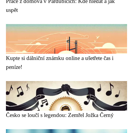
Práce z domova v Pardubicích: Kde hledat a jak
uspět
Kupte si dálniční známku online a ušetřete čas i
peníze!
Česko se loučí s legendou: Zemřel Jožka Černý