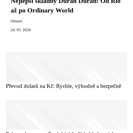
Nejlepší skladby Duran Duran: Od Rio
až po Ordinary World
Ostatní
24. 05. 2026
Převod dolarů na Kč: Rychle, výhodně a bezpečně