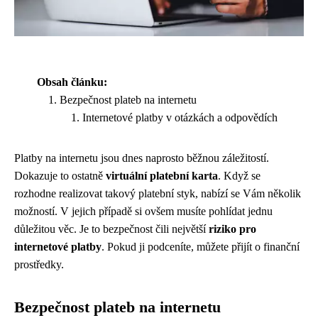
Obsah článku:
Bezpečnost plateb na internetu
Internetové platby v otázkách a odpovědích
Platby na internetu jsou dnes naprosto běžnou záležitostí.
Dokazuje to ostatně
virtuální platební karta
. Když se
rozhodne realizovat takový platební styk, nabízí se Vám několik
možností. V jejich případě si ovšem musíte pohlídat jednu
důležitou věc. Je to bezpečnost čili největší
riziko pro
internetové platby
. Pokud ji podceníte, můžete přijít o finanční
prostředky.
Bezpečnost plateb na internetu