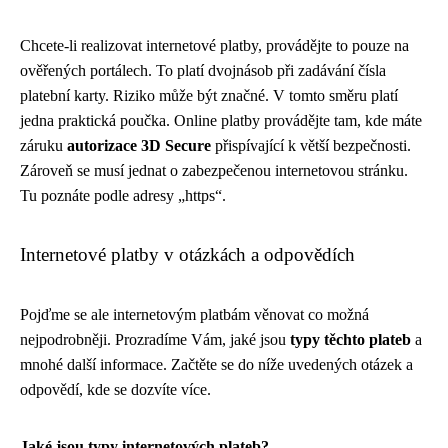
Chcete-li realizovat internetové platby, provádějte to pouze na
ověřených portálech. To platí dvojnásob při zadávání čísla
platební karty. Riziko může být značné. V tomto směru platí
jedna praktická poučka. Online platby provádějte tam, kde máte
záruku
autorizace 3D Secure
přispívající k větší bezpečnosti.
Zároveň se musí jednat o zabezpečenou internetovou stránku.
Tu poznáte podle adresy „https“.
Internetové platby v otázkách a odpovědích
Pojďme se ale internetovým platbám věnovat co možná
nejpodrobněji. Prozradíme Vám, jaké jsou
typy těchto plateb
a
mnohé další informace. Začtěte se do níže uvedených otázek a
odpovědí, kde se dozvíte více.
Jaké jsou typy internetových plateb?