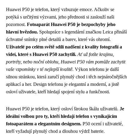
Huawei P50 je telefon, který vzbuzuje emoce. Ačkoliv se
potýká s určitými výzvami, jeho přednosti si zaslouží naši
pozornost.
Fotoaparát Huawei P50 je bezpochyby jeho
hlavní hvězdou.
Spolupráce s legendární značkou Leica přináší
úchvatné snímky plné detailů a barev, které vás ohromí.
Uživatelé po celém světě sdílí nadšení z kvality fotografií a
videí, které s Huawei P50 zachytili.
Ať už fotíte krajinu,
portréty, nebo noční oblohu, Huawei P50 vám pomůže zachytit
vaše vzpomínky v té nejlepší kvalitě.
Výkon telefonu je další
silnou stránkou, která zaručí plynulý chod i těch nejnáročnějších
aplikací a her. Design telefonu je elegantní a moderní, a jistě
osloví uživatele, kteří hledají spojení stylu a funkčnosti.
Huawei P50 je telefon, který osloví širokou škálu uživatelů.
Je
ideální volbou pro ty, kteří hledají telefon s vynikajícím
fotoaparátem a elegantním designem.
P50 ocení i uživatelé,
kteří vyžadují plynulý chod a dlouhou výdrž baterie.