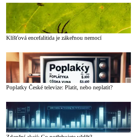
Klíšťová encefalitida je zákeřnou nemocí
Poplatky České televize: Platit, nebo neplatit?
Zdanění akcií: Co potřebujete vědět?