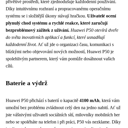
přívětivé prostředí, které zjednodušuje každodenní používání.
Díky intuitivnímu rozhraní a propracovanému operačnímu
systému se i složitější úkony stávají hračkou.
Uživatelé ocení
plynulý chod systému a rychlé reakce, které zaručují
bezproblémový zážitek z užívání.
Huawei P50 otevírá dveře
do světa inovativních aplikací a funkcí, které usnadňují
každodenní život.
Ať už jde o organizaci času, komunikaci s
blízkými nebo objevování nových možností, Huawei P50 je
spolehlivým partnerem, který vám pomůže dosáhnout vašich
cílů.
Baterie a výdrž
Huawei P50 přichází s baterií o kapacitě
4100 mAh
, která vám
umožní bez problému zvládnout celý den na jedno nabití. Ať už
jste vášnivými uživateli sociálních sítí, milovníky mobilních her
nebo se spoléháte na telefon i při práci, P50 vás nezklame. Díky