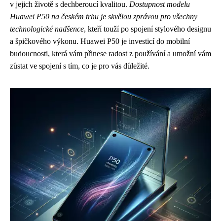
v jejich životě s dechberoucí kvalitou.
Dostupnost modelu
Huawei P50 na českém trhu je skvělou zprávou pro všechny
technologické nadšence
, kteří touží po spojení stylového designu
a špičkového výkonu. Huawei P50 je investicí do mobilní
budoucnosti, která vám přinese radost z používání a umožní vám
zůstat ve spojení s tím, co je pro vás důležité.