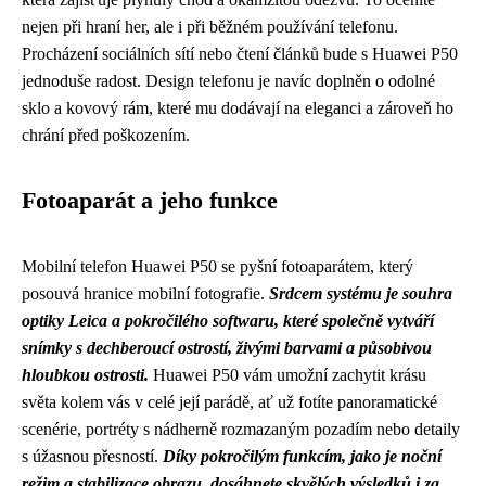
nejen při hraní her, ale i při běžném používání telefonu.
Procházení sociálních sítí nebo čtení článků bude s Huawei P50
jednoduše radost. Design telefonu je navíc doplněn o odolné
sklo a kovový rám, které mu dodávají na eleganci a zároveň ho
chrání před poškozením.
Fotoaparát a jeho funkce
Mobilní telefon Huawei P50 se pyšní fotoaparátem, který
posouvá hranice mobilní fotografie.
Srdcem systému je souhra
optiky Leica a pokročilého softwaru, které společně vytváří
snímky s dechberoucí ostrostí, živými barvami a působivou
hloubkou ostrosti.
Huawei P50 vám umožní zachytit krásu
světa kolem vás v celé její parádě, ať už fotíte panoramatické
scenérie, portréty s nádherně rozmazaným pozadím nebo detaily
s úžasnou přesností.
Díky pokročilým funkcím, jako je noční
režim a stabilizace obrazu, dosáhnete skvělých výsledků i za