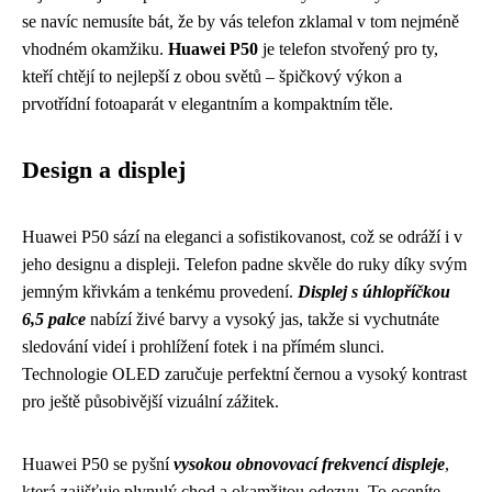
se navíc nemusíte bát, že by vás telefon zklamal v tom nejméně
vhodném okamžiku.
Huawei P50
je telefon stvořený pro ty,
kteří chtějí to nejlepší z obou světů – špičkový výkon a
prvotřídní fotoaparát v elegantním a kompaktním těle.
Design a displej
Huawei P50 sází na eleganci a sofistikovanost, což se odráží i v
jeho designu a displeji. Telefon padne skvěle do ruky díky svým
jemným křivkám a tenkému provedení.
Displej s úhlopříčkou
6,5 palce
nabízí živé barvy a vysoký jas, takže si vychutnáte
sledování videí i prohlížení fotek i na přímém slunci.
Technologie OLED zaručuje perfektní černou a vysoký kontrast
pro ještě působivější vizuální zážitek.
Huawei P50 se pyšní
vysokou obnovovací frekvencí displeje
,
která zajišťuje plynulý chod a okamžitou odezvu. To oceníte