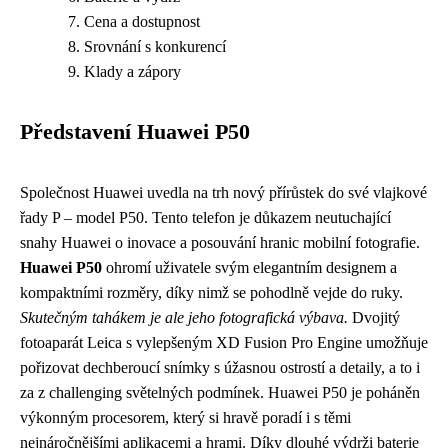
Cena a dostupnost
Srovnání s konkurencí
Klady a zápory
Představení Huawei P50
Společnost Huawei uvedla na trh nový přírůstek do své vlajkové
řady P – model P50. Tento telefon je důkazem neutuchající
snahy Huawei o inovace a posouvání hranic mobilní fotografie.
Huawei P50
ohromí uživatele svým elegantním designem a
kompaktními rozměry, díky nimž se pohodlně vejde do ruky.
Skutečným tahákem je ale jeho fotografická výbava.
Dvojitý
fotoaparát Leica s vylepšeným XD Fusion Pro Engine umožňuje
pořizovat dechberoucí snímky s úžasnou ostrostí a detaily, a to i
za z challenging světelných podmínek. Huawei P50 je poháněn
výkonným procesorem, který si hravě poradí i s těmi
nejnáročnějšími aplikacemi a hrami. Díky dlouhé výdrži baterie