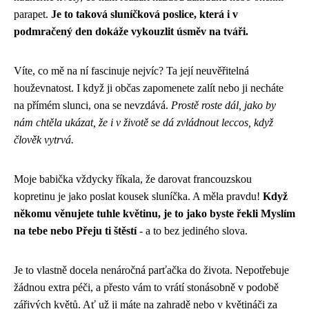
parapet.
Je to taková sluníčková poslice, která i v
podmračený den dokáže vykouzlit úsměv na tváři.
Víte, co mě na ní fascinuje nejvíc? Ta její neuvěřitelná
houževnatost. I když ji občas zapomenete zalít nebo ji necháte
na přímém slunci, ona se nevzdává.
Prostě roste dál, jako by
nám chtěla ukázat, že i v životě se dá zvládnout leccos, když
člověk vytrvá.
Moje babička vždycky říkala, že darovat francouzskou
kopretinu je jako poslat kousek sluníčka. A měla pravdu!
Když
někomu věnujete tuhle květinu, je to jako byste řekli Myslím
na tebe nebo Přeju ti štěstí
- a to bez jediného slova.
Je to vlastně docela nenáročná parťačka do života. Nepotřebuje
žádnou extra péči, a přesto vám to vrátí stonásobně v podobě
zářivých květů. Ať už ji máte na zahradě nebo v květináči za