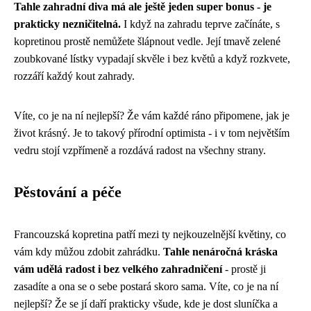
Tahle zahradní diva má ale ještě jeden super bonus - je
prakticky nezničitelná.
I když na zahradu teprve začínáte, s
kopretinou prostě nemůžete šlápnout vedle. Její tmavě zelené
zoubkované lístky vypadají skvěle i bez květů a když rozkvete,
rozzáří každý kout zahrady.
Víte, co je na ní nejlepší? Že vám každé ráno připomene, jak je
život krásný. Je to takový přírodní optimista - i v tom největším
vedru stojí vzpřímeně a rozdává radost na všechny strany.
Pěstování a péče
Francouzská kopretina patří mezi ty nejkouzelnější květiny, co
vám kdy můžou zdobit zahrádku.
Tahle nenáročná kráska
vám udělá radost i bez velkého zahradničení
- prostě ji
zasadíte a ona se o sebe postará skoro sama. Víte, co je na ní
nejlepší? Že se jí daří prakticky všude, kde je dost sluníčka a