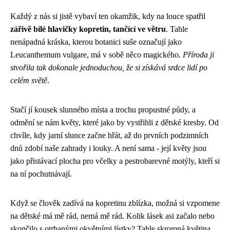
Každý z nás si jistě vybaví ten okamžik, kdy na louce spatřil
zářivě bílé hlavičky kopretin, tančící ve větru
. Tahle
nenápadná kráska, kterou botanici suše označují jako
Leucanthemum vulgare, má v sobě něco magického.
Příroda ji
stvořila tak dokonale jednoduchou, že si získává srdce lidí po
celém světě
.
Stačí jí kousek slunného místa a trochu propustné půdy, a
odmění se nám květy, které jako by vystřihli z dětské kresby. Od
chvíle, kdy jarní slunce začne hřát, až do prvních podzimních
dnů zdobí naše zahrady i louky. A není sama - její květy jsou
jako přistávací plocha pro včelky a pestrobarevné motýly, kteří si
na ní pochutnávají.
Když se člověk zadívá na kopretinu zblízka, možná si vzpomene
na dětské má mě rád, nemá mě rád. Kolik lásek asi začalo nebo
skončilo s otrhanými okvětními lístky? Tahle skromná květina