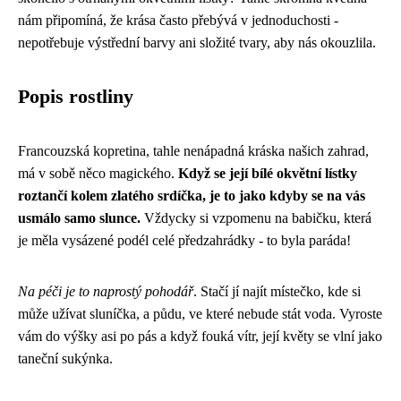
nám připomíná, že krása často přebývá v jednoduchosti -
nepotřebuje výstřední barvy ani složité tvary, aby nás okouzlila.
Popis rostliny
Francouzská kopretina, tahle nenápadná kráska našich zahrad,
má v sobě něco magického.
Když se její bílé okvětní lístky
roztančí kolem zlatého srdíčka, je to jako kdyby se na vás
usmálo samo slunce.
Vždycky si vzpomenu na babičku, která
je měla vysázené podél celé předzahrádky - to byla paráda!
Na péči je to naprostý pohodář
. Stačí jí najít místečko, kde si
může užívat sluníčka, a půdu, ve které nebude stát voda. Vyroste
vám do výšky asi po pás a když fouká vítr, její květy se vlní jako
taneční sukýnka.