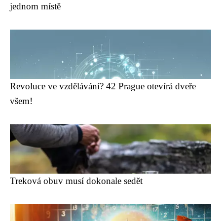
jednom místě
Revoluce ve vzdělávání? 42 Prague otevírá dveře
všem!
Treková obuv musí dokonale sedět