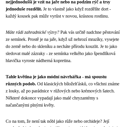
nejjednodušší je vzít na jaře nebo na podzim rýč a trsy
jednoduše rozdělit.
Je to vlastně jako když rozdělíte dort -
každý kousek pak může vyrůst v novou, krásnou rostlinu.
Máte rádi zahradnické výzvy?
Pak vás určitě nadchne pěstování
ze semínek. Prostě je na jaře, když už nehrozí mrazíky, vysejete
do země nebo do skleníku a necháte přírodu kouzlit. Je to jako
sledovat malé zázraky - ze semínka velkého jako špendlíková
hlavička vyroste nádherná kopretina.
Tahle květina je jako módní návrhářka - má spoustu
různých podob.
Od klasických bíloželťásků, co všichni známe
z louky, až po parádnice v růžových nebo krémových šatech.
Některé dokonce vypadají jako malé chryzantémy s
načančanými plnými květy.
Co na tom, že není tak nóbl jako růže nebo orchideje? Její