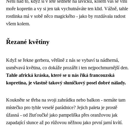
Není nad to, když si v létě sednete na lavičku, kolem vás se vlní
moře kopretin a vy si jen tak vychutnáváte ten klid. Vážně, tahle
rostlinka má v sobě něco magického - jako by rozdávala radost
všem kolem.
Řezané květiny
Když se řekne gerbera, většině z nás se vybaví ta nádherná,
usměvavá květina, co dokáže prozářit i ten nejpochmurnější den.
Tahle africká kráska, které se u nás říká francouzská
kopretina, je vlastně takový sluníčkový posel dobré nálady.
Koukněte se třeba na svoji zahrádku nebo balkon - nemáte tam
místečko pro tyhle veselé parádnice? Jejich paleta je prostě
úžasná - od žluťoučké jako pampeliška přes oranžovou jak
zapadající slunce až po růžovou něžnou jako první jarní kvítí.