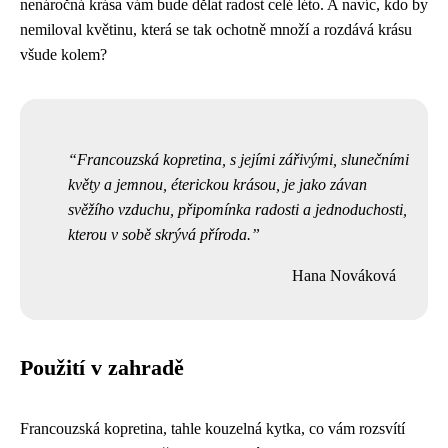
nenáročná krása vám bude dělat radost celé léto. A navíc, kdo by
nemiloval květinu, která se tak ochotně množí a rozdává krásu
všude kolem?
Francouzská kopretina, s jejími zářivými, slunečními
květy a jemnou, éterickou krásou, je jako závan
svěžího vzduchu, připomínka radosti a jednoduchosti,
kterou v sobě skrývá příroda.
Hana Nováková
Použití v zahradě
Francouzská kopretina, tahle kouzelná kytka, co vám rozsvítí