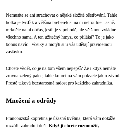
Nemusíte se ani strachovat o nějaké složité ošetřování. Tahle
holka je tvrďák a většina breberek si na ni netroufne. Jasně,
mrkněte na ni občas, jestli je v pohodě, ale většinou zvládne
všechno sama. A ten užitečný hmyz, co přiláká? To je jako
bonus navíc - včelky a motýli si u vás udělají pravidelnou
zastávku.
Chcete vědět, co je na tom všem nejlepší? Že i když nemáte
zrovna zelený palec, tahle kopretina vám pokvete jak o závod.
Prostě taková bezstarostná radost pro každého zahradníka.
Množení a odrůdy
Francouzská kopretina je úžasná květina, která vám dokáže
rozzářit zahradu i duši.
Když ji chcete rozmnožit,