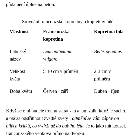
půda není úplně na beton.
Srovnání francouzské kopretiny a kopretiny bílé
Vlastnost
Francouzská
Kopretina bílá
kopretina
Latinský
Leucanthemum
Bellis perennis
název
vulgare
Velikost
5-10 cm v průměru
2-3 cm v
květu
průměru
Doba květu
Červen - září
Duben - říjen
Když se o ni budete trochu starat - tu a tam zalít, když je sucho,
a občas odstřihnout zvadlé květy -
odmění se vám záplavou
bílých kvítků, co vydrží až do babího léta
. Je to jako mít kousek
francouzského venkova přímo na dvorku!