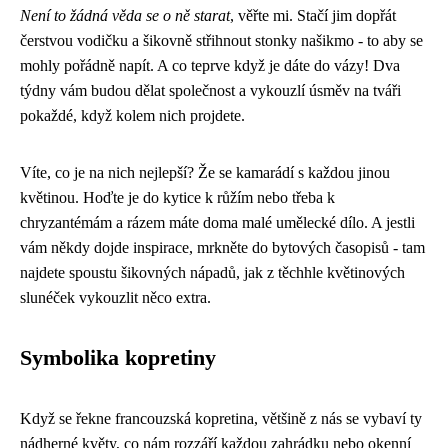
Není to žádná věda se o ně starat
, věřte mi. Stačí jim dopřát
čerstvou vodičku a šikovně střihnout stonky našikmo - to aby se
mohly pořádně napít. A co teprve když je dáte do vázy! Dva
týdny vám budou dělat společnost a vykouzlí úsměv na tváři
pokaždé, když kolem nich projdete.
Víte, co je na nich nejlepší? Že se kamarádí s každou jinou
květinou. Hoďte je do kytice k růžím nebo třeba k
chryzantémám a rázem máte doma malé umělecké dílo. A jestli
vám někdy dojde inspirace, mrkněte do bytových časopisů - tam
najdete spoustu šikovných nápadů, jak z těchhle květinových
slunéček vykouzlit něco extra.
Symbolika kopretiny
Když se řekne francouzská kopretina, většině z nás se vybaví ty
nádherné květy, co nám rozzáří každou zahrádku nebo okenní