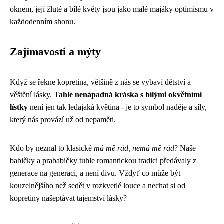
oknem, její žluté a bílé květy jsou jako malé majáky optimismu v
každodenním shonu.
Zajímavosti a mýty
Když se řekne kopretina, většině z nás se vybaví dětství a
věštění lásky.
Tahle nenápadná kráska s bílými okvětními
lístky
není jen tak ledajaká květina - je to symbol naděje a síly,
který nás provází už od nepaměti.
Kdo by neznal to klasické
má mě rád, nemá mě rád
? Naše
babičky a prababičky tuhle romantickou tradici předávaly z
generace na generaci, a není divu. Vždyť co může být
kouzelnějšího než sedět v rozkvetlé louce a nechat si od
kopretiny našeptávat tajemství lásky?