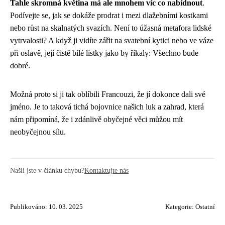
Tahle skromná květina má ale mnohem víc co nabídnout
.
Podívejte se, jak se dokáže prodrat i mezi dlažebními kostkami
nebo růst na skalnatých svazích. Není to úžasná metafora lidské
vytrvalosti? A když ji vidíte zářit na svatební kytici nebo ve váze
při oslavě, její čistě bílé lístky jako by říkaly: Všechno bude
dobré.
Možná proto si ji tak oblíbili Francouzi, že jí dokonce dali své
jméno. Je to taková tichá bojovnice našich luk a zahrad, která
nám připomíná, že i zdánlivě obyčejné věci můžou mít
neobyčejnou sílu.
Našli jste v článku chybu?
Kontaktujte nás
Publikováno: 10. 03. 2025
Kategorie:
Ostatní