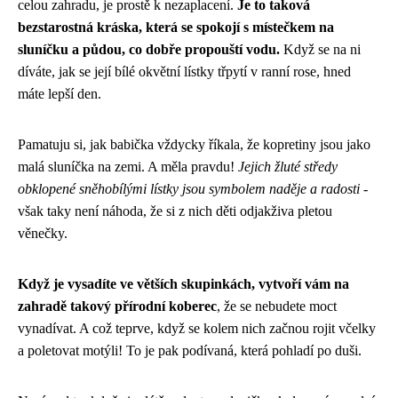
celou zahradu, je prostě k nezaplacení.
Je to taková
bezstarostná kráska, která se spokojí s místečkem na
sluníčku a půdou, co dobře propouští vodu.
Když se na ni
díváte, jak se její bílé okvětní lístky třpytí v ranní rose, hned
máte lepší den.
Pamatuju si, jak babička vždycky říkala, že kopretiny jsou jako
malá sluníčka na zemi. A měla pravdu!
Jejich žluté středy
obklopené sněhobílými lístky jsou symbolem naděje a radosti
-
však taky není náhoda, že si z nich děti odjakživa pletou
věnečky.
Když je vysadíte ve větších skupinkách, vytvoří vám na
zahradě takový přírodní koberec
, že se nebudete moct
vynadívat. A což teprve, když se kolem nich začnou rojit včelky
a poletovat motýli! To je pak podívaná, která pohladí po duši.