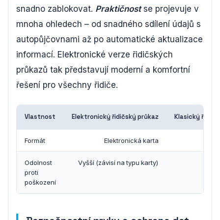
snadno zablokovat.
Praktičnost
se projevuje v
mnoha ohledech – od snadného sdílení údajů s
autopůjčovnami až po automatické aktualizace
informací. Elektronické verze řidičských
průkazů tak představují moderní a komfortní
řešení pro všechny řidiče.
Vlastnost
Elektronický řidičský průkaz
Klasický řidič
Formát
Elektronická karta
Fyz
Odolnost
Vyšší (závisí na typu karty)
proti
poškození