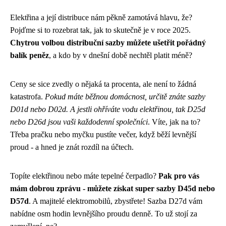
Elektřina a její distribuce nám pěkně zamotává hlavu, že?
Pojďme si to rozebrat tak, jak to skutečně je v roce 2025.
Chytrou volbou distribuční sazby můžete ušetřit pořádný
balík peněz
, a kdo by v dnešní době nechtěl platit méně?
Ceny se sice zvedly o nějaká ta procenta, ale není to žádná
katastrofa.
Pokud máte běžnou domácnost, určitě znáte sazby
D01d nebo D02d. A jestli ohříváte vodu elektřinou, tak D25d
nebo D26d jsou vaši každodenní společníci
. Víte, jak na to?
Třeba pračku nebo myčku pustíte večer, když běží levnější
proud - a hned je znát rozdíl na účtech.
Topíte elektřinou nebo máte tepelné čerpadlo?
Pak pro vás
mám dobrou zprávu - můžete získat super sazby D45d nebo
D57d
. A majitelé elektromobilů, zbystřete! Sazba D27d vám
nabídne osm hodin levnějšího proudu denně. To už stojí za