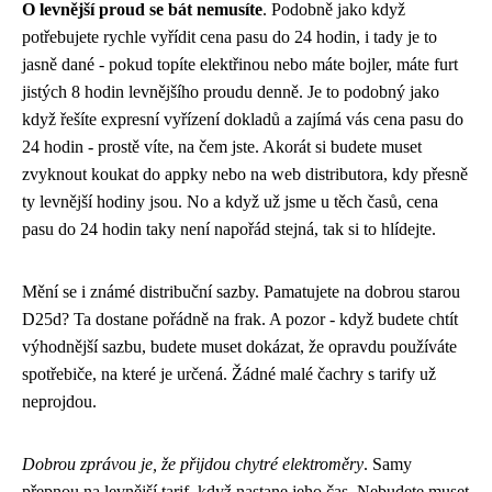
O levnější proud se bát nemusíte
. Podobně jako když
potřebujete rychle vyřídit
cena pasu do 24 hodin
, i tady je to
jasně dané - pokud topíte elektřinou nebo máte bojler, máte furt
jistých 8 hodin levnějšího proudu denně. Je to podobný jako
když řešíte expresní vyřízení dokladů a zajímá vás cena pasu do
24 hodin - prostě víte, na čem jste. Akorát si budete muset
zvyknout koukat do appky nebo na web distributora, kdy přesně
ty levnější hodiny jsou. No a když už jsme u těch časů, cena
pasu do 24 hodin taky není napořád stejná, tak si to hlídejte.
Mění se i známé distribuční sazby. Pamatujete na dobrou starou
D25d? Ta dostane pořádně na frak. A pozor - když budete chtít
výhodnější sazbu, budete muset dokázat, že opravdu používáte
spotřebiče, na které je určená. Žádné malé čachry s tarify už
neprojdou.
Dobrou zprávou je, že přijdou chytré elektroměry
. Samy
přepnou na levnější tarif, když nastane jeho čas. Nebudete muset