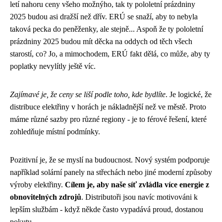
letí nahoru ceny všeho možnýho, tak ty pololetní prázdniny
2025 budou asi dražší než dřív. ERÚ se snaží, aby to nebyla
taková pecka do peněženky, ale stejně... Aspoň že ty pololetní
prázdniny 2025 budou mít děcka na oddych od těch všech
starostí, co? Jo, a mimochodem, ERÚ fakt dělá, co může, aby ty
poplatky nevylítly ještě víc.
Zajímavé je, že ceny se liší podle toho, kde bydlíte
. Je logické, že
distribuce elektřiny v horách je nákladnější než ve městě. Proto
máme různé sazby pro různé regiony - je to férové řešení, které
zohledňuje místní podmínky.
Pozitivní je, že se myslí na budoucnost. Nový systém podporuje
například solární panely na střechách nebo jiné moderní způsoby
výroby elektřiny.
Cílem je, aby naše síť zvládla více energie z
obnovitelných zdrojů
. Distributoři jsou navíc motivováni k
lepším službám - když někde často vypadává proud, dostanou
pokutu.