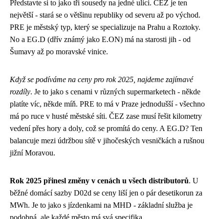
Představte si to jako tři sousedy na jedné ulici. ČEZ je ten
největší - stará se o většinu republiky od severu až po východ.
PRE je městský typ, který se specializuje na Prahu a Roztoky.
No a EG.D (dřív známý jako E.ON) má na starosti jih - od
Šumavy až po moravské vinice.
Když se podíváme na ceny pro rok 2025, najdeme zajímavé
rozdíly
. Je to jako s cenami v různých supermarketech - někde
platíte víc, někde míň. PRE to má v Praze jednodušší - všechno
má po ruce v husté městské síti. ČEZ zase musí řešit kilometry
vedení přes hory a doly, což se promítá do ceny. A EG.D? Ten
balancuje mezi údržbou sítě v jihočeských vesničkách a rušnou
jižní Moravou.
Rok 2025 přinesl změny v cenách u všech distributorů
. U
běžné domácí sazby D02d se ceny liší jen o pár desetikorun za
MWh. Je to jako s jízdenkami na MHD - základní služba je
podobná, ale každé město má svá specifika.