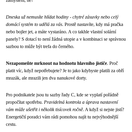
zamyšlení, ne?
Dneska už nemusíte hlídat hodiny - chytré zásuvky nebo celý
domácí systém to udělá za vás
. Prostě nastavíte, kdy má pračka
nebo bojler jet, a máte vystaráno. A co takhle vlastní solární
panely? S dotací to není žádná utopie a v kombinaci se správnou
sazbou to může být trefa do černého.
Nezapomeňte mrknout na hodnotu hlavního jističe
. Proč
platit víc, když nepotřebujete? Je to jako kdybyste platili za obří
mrazák, ale mrazili jen dva nanukové dorty.
Pro podnikatele jsou tu sazby řady C, kde se vyplatí pořádně
propočítat spotřebu.
Pravidelná kontrola a úprava nastavení
vám může ušetřit i několik tisícovek ročně
. A když si nejste jistí?
Energetičtí poradci vám rádi pomohou najít tu nejvýhodnější
cestu.