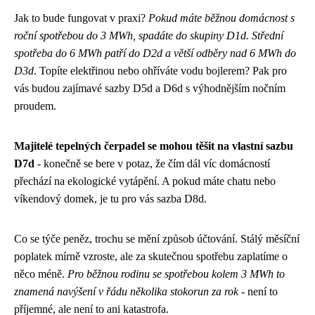
Jak to bude fungovat v praxi?
Pokud máte běžnou domácnost s
roční spotřebou do 3 MWh, spadáte do skupiny D1d. Střední
spotřeba do 6 MWh patří do D2d a větší odběry nad 6 MWh do
D3d
. Topíte elektřinou nebo ohříváte vodu bojlerem? Pak pro
vás budou zajímavé sazby D5d a D6d s výhodnějším nočním
proudem.
Majitelé tepelných čerpadel se mohou těšit na vlastní sazbu
D7d
- konečně se bere v potaz, že čím dál víc domácností
přechází na ekologické vytápění. A pokud máte chatu nebo
víkendový domek, je tu pro vás sazba D8d.
Co se týče peněz, trochu se mění způsob účtování. Stálý měsíční
poplatek mírně vzroste, ale za skutečnou spotřebu zaplatíme o
něco méně.
Pro běžnou rodinu se spotřebou kolem 3 MWh to
znamená navýšení v řádu několika stokorun za rok
- není to
příjemné, ale není to ani katastrofa.