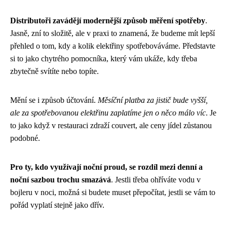
Distributoři zavádějí modernější způsob měření spotřeby
.
Jasně, zní to složitě, ale v praxi to znamená, že budeme mít lepší
přehled o tom, kdy a kolik elektřiny spotřebováváme. Představte
si to jako chytrého pomocníka, který vám ukáže, kdy třeba
zbytečně svítíte nebo topíte.
Mění se i způsob účtování.
Měsíční platba za jistič bude vyšší,
ale za spotřebovanou elektřinu zaplatíme jen o něco málo víc
. Je
to jako když v restauraci zdraží couvert, ale ceny jídel zůstanou
podobné.
Pro ty, kdo využívají noční proud, se rozdíl mezi denní a
noční sazbou trochu smazává
. Jestli třeba ohříváte vodu v
bojleru v noci, možná si budete muset přepočítat, jestli se vám to
pořád vyplatí stejně jako dřív.