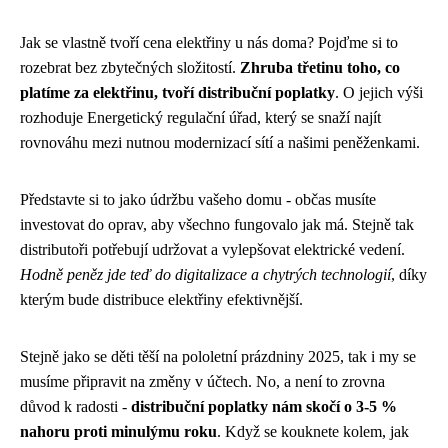
Jak se vlastně tvoří cena elektřiny u nás doma? Pojďme si to
rozebrat bez zbytečných složitostí.
Zhruba třetinu toho, co
platíme za elektřinu, tvoří distribuční poplatky
. O jejich výši
rozhoduje Energetický regulační úřad, který se snaží najít
rovnováhu mezi nutnou modernizací sítí a našimi peněženkami.
Představte si to jako údržbu vašeho domu - občas musíte
investovat do oprav, aby všechno fungovalo jak má. Stejně tak
distributoři potřebují udržovat a vylepšovat elektrické vedení.
Hodně peněz jde teď do digitalizace a chytrých technologií
, díky
kterým bude distribuce elektřiny efektivnější.
Stejně jako se děti těší na
pololetní prázdniny 2025
, tak i my se
musíme připravit na změny v účtech. No, a není to zrovna
důvod k radosti -
distribuční poplatky nám skočí o 3-5 %
nahoru proti minulýmu roku
. Když se kouknete kolem, jak