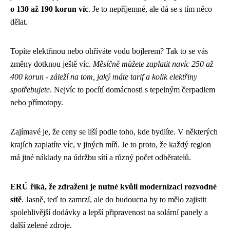
o 130 až 190 korun víc
. Je to nepříjemné, ale dá se s tím něco
dělat.
Topíte elektřinou nebo ohříváte vodu bojlerem? Tak to se vás
změny dotknou ještě víc.
Měsíčně můžete zaplatit navíc 250 až
400 korun - záleží na tom, jaký máte tarif a kolik elektřiny
spotřebujete
. Nejvíc to pocítí domácnosti s tepelným čerpadlem
nebo přímotopy.
Zajímavé je, že ceny se liší podle toho, kde bydlíte. V některých
krajích zaplatíte víc, v jiných míň. Je to proto, že každý region
má jiné náklady na údržbu sítí a různý počet odběratelů.
ERÚ říká, že zdražení je nutné kvůli modernizaci rozvodné
sítě
. Jasně, teď to zamrzí, ale do budoucna by to mělo zajistit
spolehlivější dodávky a lepší připravenost na solární panely a
další zelené zdroje.