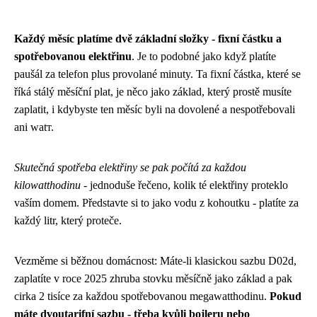
Každý měsíc platíme dvě základní složky - fixní částku a
spotřebovanou elektřinu
. Je to podobné jako když platíte
paušál za telefon plus provolané minuty. Ta fixní částka, které se
říká stálý měsíční plat, je něco jako základ, který prostě musíte
zaplatit, i kdybyste ten měsíc byli na dovolené a nespotřebovali
ani watт.
Skutečná spotřeba elektřiny se pak počítá za každou
kilowatthodinu
- jednoduše řečeno, kolik té elektřiny proteklo
vaším domem. Představte si to jako vodu z kohoutku - platíte za
každý litr, který proteče.
Vezměme si běžnou domácnost: Máte-li klasickou sazbu D02d,
zaplatíte v roce 2025 zhruba stovku měsíčně jako základ a pak
cirka 2 tisíce za každou spotřebovanou megawatthodinu.
Pokud
máte dvoutarifní sazbu - třeba kvůli bojleru nebo