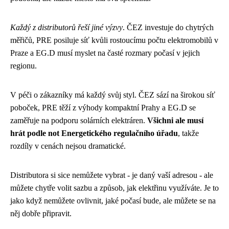
Každý z distributorů řeší jiné výzvy
. ČEZ investuje do chytrých
měřičů, PRE posiluje síť kvůli rostoucímu počtu elektromobilů v
Praze a EG.D musí myslet na časté rozmary počasí v jejich
regionu.
V péči o zákazníky má každý svůj styl. ČEZ sází na širokou síť
poboček, PRE těží z výhody kompaktní Prahy a EG.D se
zaměřuje na podporu solárních elektráren.
Všichni ale musí
hrát podle not Energetického regulačního úřadu
, takže
rozdíly v cenách nejsou dramatické.
Distributora si sice nemůžete vybrat - je daný vaší adresou - ale
můžete chytře volit sazbu a způsob, jak elektřinu využíváte. Je to
jako když nemůžete ovlivnit, jaké počasí bude, ale můžete se na
něj dobře připravit.