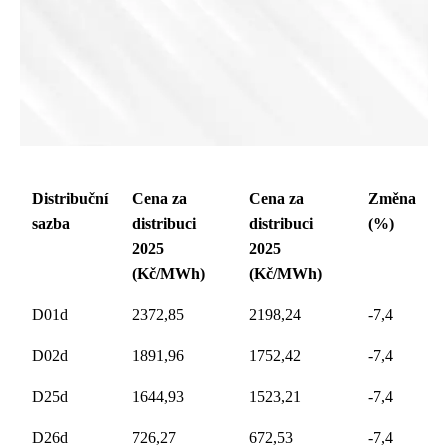
Distribuční
Cena za
Cena za
Změna
sazba
distribuci
distribuci
(%)
2025
2025
(Kč/MWh)
(Kč/MWh)
D01d
2372,85
2198,24
-7,4
D02d
1891,96
1752,42
-7,4
D25d
1644,93
1523,21
-7,4
D26d
726,27
672,53
-7,4