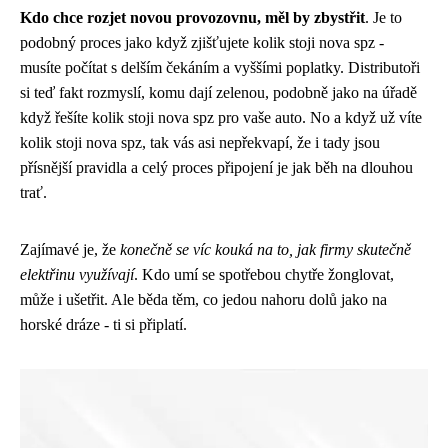
Kdo chce rozjet novou provozovnu, měl by zbystřit
. Je to
podobný proces jako když zjišťujete
kolik stoji nova spz
-
musíte počítat s delším čekáním a vyššími poplatky. Distributoři
si teď fakt rozmyslí, komu dají zelenou, podobně jako na úřadě
když řešíte kolik stoji nova spz pro vaše auto. No a když už víte
kolik stoji nova spz, tak vás asi nepřekvapí, že i tady jsou
přísnější pravidla a celý proces připojení je jak běh na dlouhou
trať.
Zajímavé je, že
konečně se víc kouká na to, jak firmy skutečně
elektřinu využívají
. Kdo umí se spotřebou chytře žonglovat,
může i ušetřit. Ale běda těm, co jedou nahoru dolů jako na
horské dráze - ti si připlatí.