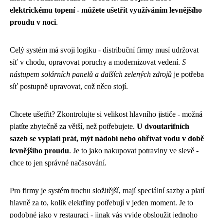
elektrickému topení - můžete ušetřit využíváním levnějšího
proudu v noci
.
Celý systém má svoji logiku - distribuční firmy musí udržovat
síť v chodu, opravovat poruchy a modernizovat vedení.
S
nástupem solárních panelů a dalších zelených zdrojů
je potřeba
síť postupně upravovat, což něco stojí.
Chcete ušetřit? Zkontrolujte si velikost hlavního jističe - možná
platíte zbytečně za větší, než potřebujete.
U dvoutarifních
sazeb se vyplatí prát, mýt nádobí nebo ohřívat vodu v době
levnějšího proudu
. Je to jako nakupovat potraviny ve slevě -
chce to jen správné načasování.
Pro firmy je systém trochu složitější, mají speciální sazby a platí
hlavně za to, kolik elektřiny potřebují v jeden moment. Je to
podobné jako v restauraci - jinak vás vyjde obsloužit jednoho