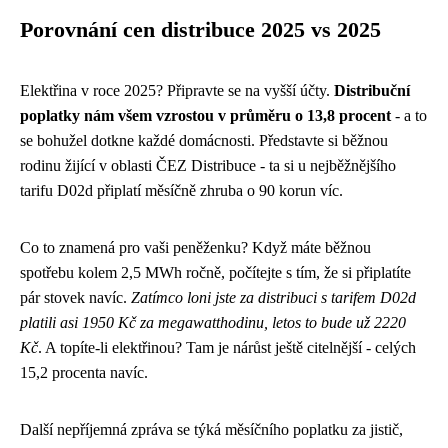
Porovnání cen distribuce 2025 vs 2025
Elektřina v roce 2025? Připravte se na vyšší účty.
Distribuční
poplatky nám všem vzrostou v průměru o 13,8 procent
- a to
se bohužel dotkne každé domácnosti. Představte si běžnou
rodinu žijící v oblasti ČEZ Distribuce - ta si u nejběžnějšího
tarifu D02d připlatí měsíčně zhruba o 90 korun víc.
Co to znamená pro vaši peněženku? Když máte běžnou
spotřebu kolem 2,5 MWh ročně, počítejte s tím, že si připlatíte
pár stovek navíc.
Zatímco loni jste za distribuci s tarifem D02d
platili asi 1950 Kč za megawatthodinu, letos to bude už 2220
Kč
. A topíte-li elektřinou? Tam je nárůst ještě citelnější - celých
15,2 procenta navíc.
Další nepříjemná zpráva se týká měsíčního poplatku za jistič,