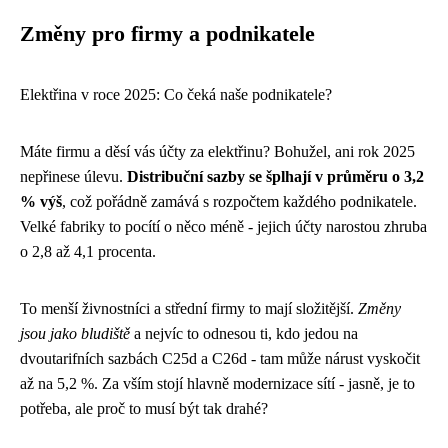
Změny pro firmy a podnikatele
Elektřina v roce 2025: Co čeká naše podnikatele?
Máte firmu a děsí vás účty za elektřinu? Bohužel, ani rok 2025
nepřinese úlevu.
Distribuční sazby se šplhají v průměru o 3,2
% výš
, což pořádně zamává s rozpočtem každého podnikatele.
Velké fabriky to pocítí o něco méně - jejich účty narostou zhruba
o 2,8 až 4,1 procenta.
To menší živnostníci a střední firmy to mají složitější.
Změny
jsou jako bludiště
a nejvíc to odnesou ti, kdo jedou na
dvoutarifních sazbách C25d a C26d - tam může nárust vyskočit
až na 5,2 %. Za vším stojí hlavně modernizace sítí - jasně, je to
potřeba, ale proč to musí být tak drahé?