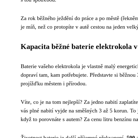
Za rok běžného ježdění do práce a po městě (řekně
je míň, než co protopíte v autě cestou na jeden velký
Kapacita běžné baterie elektrokola 
Baterie vašeho elektrokola je vlastně malý energeti
dopraví tam, kam potřebujete. Představte si běžnou 
projížďku městem i přírodou.
Víte, co je na tom nejlepší? Za jedno nabití zaplatí
vás plné nabití vyjde na směšných 3 až 5 korun. To 
když to porovnáte s autem? Za cenu litru benzínu nab
Životnost baterie je další příjemné překvapení.
500 