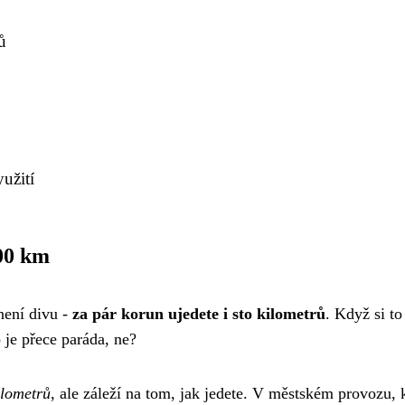
ů
užití
00 km
 není divu -
za pár korun ujedete i sto kilometrů
. Když si to
o je přece paráda, ne?
ilometrů
, ale záleží na tom, jak jedete. V městském provozu, 