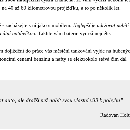
 na 40 až 80 kilometrovou projížďku, a to po několik let.
 - zacházejte s ní jako s mobilem.
Nejlepší je udržovat nabití
inální nabíječkou
. Takhle vám baterie vydrží nejdéle.
m dojíždění do práce vás měsíční tankování vyjde na hubený
oucími cenami benzínu a nafty se elektrokolo stává čím dál
at auto, ale dražší než nabít svou vlastní vůli k pohybu
Radovan Hol