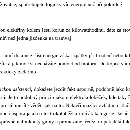
ižovatce, spotřebujete logicky víc energie než při poklidné
ou elektřiny kolem šesti korun za kilowatthodinu, dáte za st
míň než jedna jízdenka na tramvaj!
- umí dokonce část energie získat zpátky při brzdění nebo k
vážíte a jak moc si necháváte pomoct od motoru. Do kopce vám
prakticky zadarmo.
ickou asistencí
, dokážete jezdit fakt úsporně, podobně jako k
erii. Je to podobný princip jako u elektrokoloběžek, kde taky ř
 prostě musíte vědět, jak na to. Někteří mazáci zvládnou stlači
obná úspora jako u elektrokoloběžka řidičák kategorie. Jasně 
 správně nafouknutý gumy a promazanej řetěz, to pak dělá fak