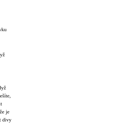
ovku
dyž
dyž
ešíte,
t
že je
t divy