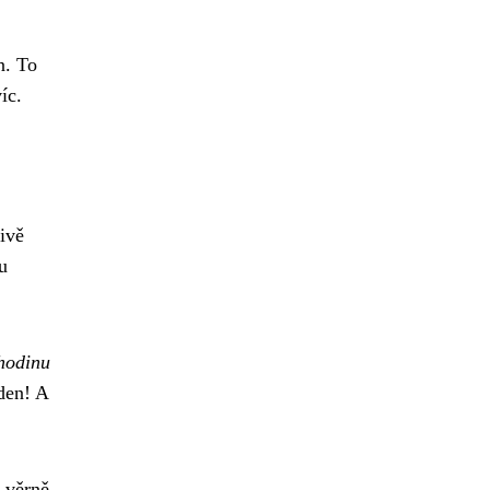
n. To
íc.
ivě
u
thodinu
den! A
 věrně