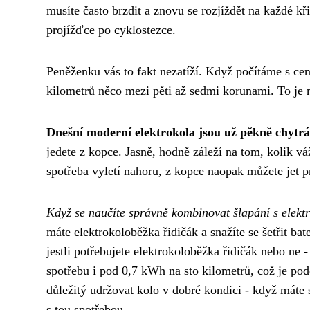
musíte často brzdit a znovu se rozjíždět na každé kř
projížďce po cyklostezce.
Peněženku vás to fakt nezatíží. Když počítáme s cen
kilometrů něco mezi pěti až sedmi korunami. To je 
Dnešní moderní elektrokola jsou už pěkně chytrá
jedete z kopce. Jasně, hodně záleží na tom, kolik 
spotřeba vyletí nahoru, z kopce naopak můžete jet 
Když se naučíte správně kombinovat šlapání s elektr
máte
elektrokoloběžka řidičák
a snažíte se šetřit bat
jestli potřebujete elektrokoloběžka řidičák nebo ne -
spotřebu i pod 0,7 kWh na sto kilometrů, což je pod
důležitý udržovat kolo v dobré kondici - když máte
s tou spotřebou.