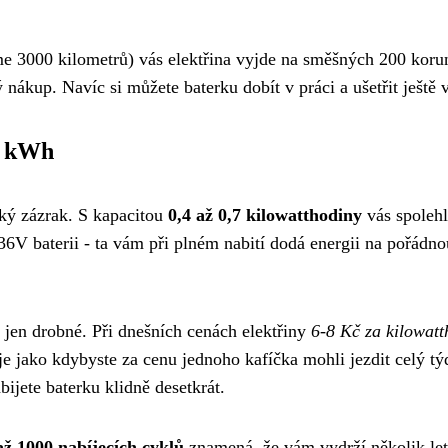
me 3000 kilometrů) vás elektřina vyjde na směšných 200 koru
 nákup. Navíc si můžete baterku dobít v práci a ušetřit ještě v
v kWh
cký zázrak. S kapacitou
0,4 až 0,7 kilowatthodiny
vás spolehl
36V baterii - ta vám při plném nabití dodá energii na pořádno
te jen drobné. Při dnešních cenách elektřiny
6-8 Kč za kilowat
je jako kdybyste za cenu jednoho kafíčka mohli jezdit celý tý
ijete baterku klidně desetkrát.
až 1000 nabíjecích cyklů
znamená, že vám vydrží několik let