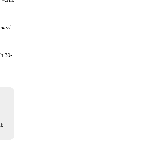
 mezi
ch 30-
ub