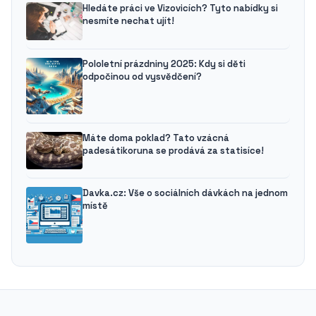
Hledáte práci ve Vizovicích? Tyto nabídky si
nesmíte nechat ujít!
Pololetní prázdniny 2025: Kdy si děti
odpočinou od vysvědčení?
Máte doma poklad? Tato vzácná
padesátikoruna se prodává za statisíce!
Davka.cz: Vše o sociálních dávkách na jednom
místě