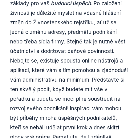
základy pro váš
budoucí úspěch
. Po založení
živnosti je důležité myslet na včasné hlášení
změn do Živnostenského rejstříku, ať už se
jedná o změnu adresy, předmětu podnikání
nebo třeba sídla firmy. Stejně tak je nutné vést
účetnictví a dodržovat daňové povinnosti.
Nebojte se, existuje spousta online nástrojů a
aplikací, které vám s tím pomohou a zjednoduší
vám administrativu na minimum. Představte si
ten skvělý pocit, když budete mít vše v
pořádku a budete se moci plně soustředit na
rozvoj svého podnikání! Inspirací vám mohou
být příběhy mnoha úspěšných podnikatelů,
kteří se nebáli udělat první krok a dnes sklízí
plody své práce. Pamatujte, že i zdánlivě