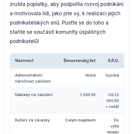
zrušila poplatky, aby podpořila rozvoj podnikání
a motivovala lidi, jako jste vy, k realizaci jejich
podnikatelských snů. Pusťte se do toho a
staňte se součástí komunity úspěšných
podnikatelů!
Vlastnost
Živnostenský list
S.R.O.
Administrativní
Nízká
Vysoká
náročnost založení
Náklady na založení
1 000 Kč
Od 12
000 Kč
+ notář
Ručení za závazky
Celým majetkem
Do
výše
vkladu