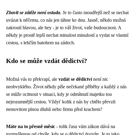
Zbavit se zátěže není ostuda
. Je to často moudřejší než se nechat
uvázat k něčemu, co nás jen táhne ke dnu. Jasně, někdo možná
zakroutí hlavou, ale hey - je to váš život, vaše budoucnost. A
někdy je prostě lepší nechat minulost minulostí a vydat se vlastní
cestou, s lehčím batohem na zádech.
Kdo se může vzdát dědictví?
Možná vás to překvapí, ale
vzdát se dědictví
není nic
neobvyklého. Život někdy píše nečekané příběhy a každý z nás
se může ocitnout v situaci, kdy je odmítnutí majetku tou
nejrozumnější cestou. Vždyť kolik z nás by chtělo převzít
nemovitost plnou dluhů nebo firmu před krachem?
Máte na to přesně měsíc
- tolik času vám zákon dává na
rozmyšlenou od chvíle, kdy se o dědictví dozvíte. Je to jako