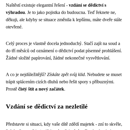
Naštěstí existuje elegantní řešení -
vzdání se dědictví s
výhradou
. Je to jako pojistka do budoucna. Teď řeknete ne,
děkuji, ale kdyby se situace změnila k lepšímu, máte dveře stále
otevřené.
Celý proces je vlastně docela jednoduchý. Stačí zajít na soud a
do tří měsíců od oznámení o dědictví podat písemné prohlášení.
Žádné složité papírování, žádné nekonečné vysvětlování.
A co je nejdůležitější?
Získáte zpět svůj klid
. Nebudete se muset
trápit splácením cizích dluhů nebo řešit spory s příbuznými.
Prostě
čistý štít a nový začátek
.
Vzdání se dědictví za nezletilé
Představte si situaci, kdy vaše dítě zdědí majetek - zní to skvěle,