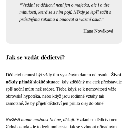
Vzdání se dědictví není jen o majetku, ale i o tíze
minulosti, která se s ním pojí. Někdy je lepší začít s
prázdnýma rukama a budovat si vlastní osud.
Hana Nováková
Jak se vzdát dědictví?
Dědictví nemusí být vždy tím vysněným darem od osudu.
Život
někdy přináší složité situace
, kdy zděděný majetek představuje
spíš noční můru než radost. Třeba když se k nemovitosti váže
obrovská hypotéka, nebo když jsou rodinné vztahy tak
zamotané, že by přijetí dědictví jen přililo olej do ohně.
Naštěstí máme možnost říct ne, děkuji
. Vzdání se dědictví není
žádná ostuda - je to legitimní cesta, jak se vyhnout případným