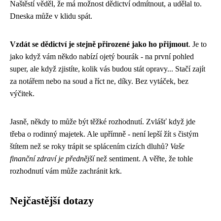
Naštěstí věděl, že má možnost dědictví odmítnout, a udělal to.
Dneska může v klidu spát.
Vzdát se dědictví je stejně přirozené jako ho přijmout
. Je to
jako když vám někdo nabízí ojetý bourák - na první pohled
super, ale když zjistíte, kolik vás budou stát opravy... Stačí zajít
za notářem nebo na soud a říct ne, díky. Bez vytáček, bez
výčitek.
Jasně, někdy to může být těžké rozhodnutí. Zvlášť když jde
třeba o rodinný majetek. Ale upřímně - není lepší žít s čistým
štítem než se roky trápit se splácením cizích dluhů?
Vaše
finanční zdraví je přednější
než sentiment. A věřte, že tohle
rozhodnutí vám může zachránit krk.
Nejčastější dotazy