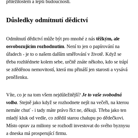
příležitostem a lepší budoucnosti.
Důsledky odmítnutí dědictví
Odmítnutí dědictví může být pro mnohé z nás
těžkým, ale
osvobozujícím rozhodnutím
. Není to jen o papírování na
úřadech - je to o našem dalším směřování v životě. Když se
třeba rozhlédnete kolem sebe, určitě znáte někoho, kdo se trápí
se zděděnou nemovitostí, která mu přináší jen starosti a vysává
peněženku.
Víte, co je na tom všem nejdůležitější?
Je to vaše svobodná
volba
. Stejně jako když se rozhodnete nejít na večeři, na kterou
nemáte chuť - i tady máte právo říct ne, děkuji. Třeba jako ten
mladý kluk od vedle, co zdědil starou chalupu po dědečkovi.
Místo oprav za miliony se rozhodl investovat do svého byznysu
a dneska má prosperující firmu.