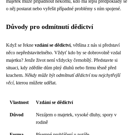
majetek může připadnout někomu, kdo má lepší předpoklady se
o něj postarat nebo vyřešit případné problémy s ním spojené.
Důvody pro odmítnutí dědictví
Když se řekne
vzdání se dědictví
, většina z nás si představí
něco nepředstavitelného. Vždyť kdo by se dobrovolně vzdal
majetku? Jenže život není vždycky černobílý. Představte si
situaci, kdy zdědíte dům plný dluhů nebo firmu těsně před
krachem.
Někdy může být odmítnutí dědictví tou nejchytřejší
věcí
, kterou můžete udělat.
Vlastnost
Vzdání se dědictví
Důvod
Nezájem o majetek, vysoké dluhy, spory v
rodině
Forma
Písemné prohlášení u notáře