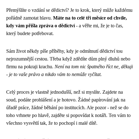
Přemýšlíte o vzdání se dědictví? Je to krok, který může každému
pořádně zamotat hlavu.
Máte na to celé tři měsíce od chvíle,
kdy vám přišla zpráva o dědictví
- a věřte mi, že je to čas,
který budete potřebovat.
Sám život někdy píše příběhy, kdy je odmítnutí dědictví tou
nejrozumnější cestou. Třeba když zdědíte dům plný dluhů nebo
firmu na pokraji krachu.
Není na tom nic špatného říct ne, děkuji
- je to vaše právo a nikdo vám to nemůže vyčítat.
Celý proces je vlastně jednodušší, než si myslíte. Zajdete na
soud, podáte prohlášení a je hotovo. Žádné papírování jak na
úřadě práce, žádné běhání po institucích. Ale pozor - než se do
toho vrhnete po hlavě, zajděte si popovídat k notáři. Ten vám to
všechno vysvětlí tak, že to pochopí i malé dítě.