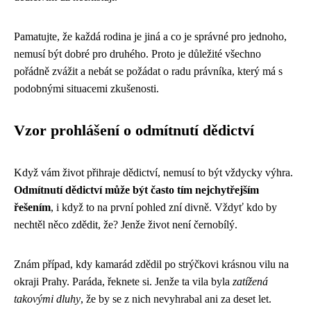
Pamatujte, že každá rodina je jiná a co je správné pro jednoho,
nemusí být dobré pro druhého. Proto je důležité všechno
pořádně zvážit a nebát se požádat o radu právníka, který má s
podobnými situacemi zkušenosti.
Vzor prohlášení o odmítnutí dědictví
Když vám život přihraje dědictví, nemusí to být vždycky výhra.
Odmítnutí dědictví může být často tím nejchytřejším
řešením
, i když to na první pohled zní divně. Vždyť kdo by
nechtěl něco zdědit, že? Jenže život není černobílý.
Znám případ, kdy kamarád zdědil po strýčkovi krásnou vilu na
okraji Prahy. Paráda, řeknete si. Jenže ta vila byla
zatížená
takovými dluhy
, že by se z nich nevyhrabal ani za deset let.