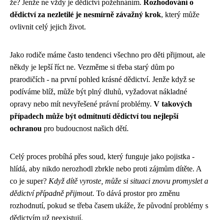
že? Jenže ne vždy je dědictví požehnáním.
Rozhodování o
dědictví za nezletilé je nesmírně závažný krok
, který může
ovlivnit celý jejich život.
Jako rodiče máme často tendenci všechno pro děti přijmout, ale
někdy je lepší říct ne. Vezměme si třeba starý dům po
prarodičích - na první pohled krásné dědictví. Jenže když se
podíváme blíž, může být plný dluhů, vyžadovat nákladné
opravy nebo mít nevyřešené právní problémy.
V takových
případech může být odmítnutí dědictví tou nejlepší
ochranou
pro budoucnost našich dětí.
Celý proces probíhá přes soud, který funguje jako pojistka -
hlídá, aby nikdo nerozhodl zbrkle nebo proti zájmům dítěte. A
co je super?
Když dítě vyroste, může si situaci znovu promyslet a
dědictví případně přijmout
. To dává prostor pro změnu
rozhodnutí, pokud se třeba časem ukáže, že původní problémy s
dědictvím už neexistují.