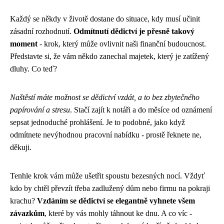
Každý se někdy v životě dostane do situace, kdy musí učinit
zásadní rozhodnutí.
Odmítnutí dědictví je přesně takový
moment
- krok, který může ovlivnit naši finanční budoucnost.
Představte si, že vám někdo zanechal majetek, který je zatížený
dluhy. Co teď?
Naštěstí máte možnost se dědictví vzdát, a to bez zbytečného
papírování a stresu
. Stačí zajít k notáři a do měsíce od oznámení
sepsat jednoduché prohlášení. Je to podobné, jako když
odmítnete nevýhodnou pracovní nabídku - prostě řeknete ne,
děkuji.
Tenhle krok vám může ušetřit spoustu bezesných nocí. Vždyť
kdo by chtěl převzít třeba zadlužený dům nebo firmu na pokraji
krachu?
Vzdáním se dědictví se elegantně vyhnete všem
závazkům
, které by vás mohly táhnout ke dnu. A co víc -