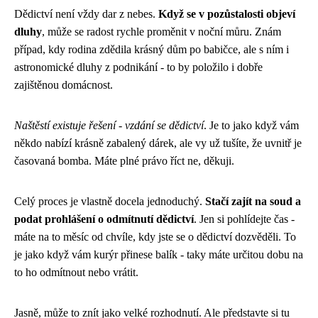
Dědictví není vždy dar z nebes.
Když se v pozůstalosti objeví
dluhy
, může se radost rychle proměnit v noční můru. Znám
případ, kdy rodina zdědila krásný dům po babičce, ale s ním i
astronomické dluhy z podnikání - to by položilo i dobře
zajištěnou domácnost.
Naštěstí existuje řešení - vzdání se dědictví
. Je to jako když vám
někdo nabízí krásně zabalený dárek, ale vy už tušíte, že uvnitř je
časovaná bomba. Máte plné právo říct ne, děkuji.
Celý proces je vlastně docela jednoduchý.
Stačí zajít na soud a
podat prohlášení o odmítnutí dědictví
. Jen si pohlídejte čas -
máte na to měsíc od chvíle, kdy jste se o dědictví dozvěděli. To
je jako když vám kurýr přinese balík - taky máte určitou dobu na
to ho odmítnout nebo vrátit.
Jasně, může to znít jako velké rozhodnutí. Ale představte si tu