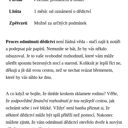
Lhůta
1 měsíc od oznámení o dědictví
Zpětvzetí
Možné za určitých podmínek
Proces odmítnutí dědictví
není žádná věda - stačí zajít k notáři
a podepsat pár papírů. Nemusíte se bát, že by vás někdo
odsuzoval. Je to vaše svobodné rozhodnutí, které vám může
ušetřit spoustu bezesných nocí a starostí. Kolikrát je lepší říct ne,
děkuji a jít dál svou cestou, než se nechat svázat břemenem,
které by vás táhlo ke dnu.
A co když se bojíte, že tímhle krokem zklamete rodinu? Věřte,
že
zodpovědné finanční rozhodnutí je tou nejlepší cestou
, jak
ochránit sebe i své blízké. Vždyť není hanba přiznat si, že
některé dědictví může být spíš přítěží než pomocí. Nakonec
můžete zjistit, že vám odmítnutí dědictví otevřelo dveře k novým