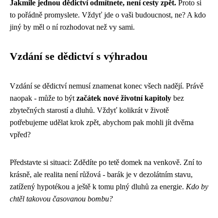
Jakmile jednou dědictví odmítnete, není cesty zpět.
Proto si
to pořádně promyslete. Vždyť jde o vaši budoucnost, ne? A kdo
jiný by měl o ní rozhodovat než vy sami.
Vzdání se dědictví s výhradou
Vzdání se dědictví nemusí znamenat konec všech nadějí. Právě
naopak - může to být
začátek nové životní kapitoly
bez
zbytečných starostí a dluhů. Vždyť kolikrát v životě
potřebujeme udělat krok zpět, abychom pak mohli jít dvěma
vpřed?
Představte si situaci: Zdědíte po tetě domek na venkově. Zní to
krásně, ale realita není růžová - barák je v dezolátním stavu,
zatížený hypotékou a ještě k tomu plný dluhů za energie.
Kdo by
chtěl takovou časovanou bombu?