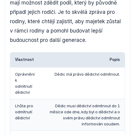
mají možnost zdědit podíl, který by původně
připadl jejich rodiči. Je to skvělá zpráva pro
rodiny, které chtějí zajistit, aby majetek zůstal
v rámci rodiny a pomohl budovat lepší
budoucnost pro další generace.
Vlastnost
Popis
Oprávnění
Dědic má právo dědictví odmítnout.
k
odmítnutí
dědictví
Lhůta pro
Dědic musí dědictví odmítnout do 1
odmítnutí
měsíce ode dne, kdy byl o dědictví a o
dědictví
svém právu dědictví odmítnout
informován soudem.