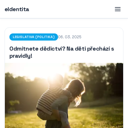
eIdentita
06. 03. 2025
LEGISLATIVA (POLITIKA)
Odmítnete dědictví? Na děti přechází s
pravidly!