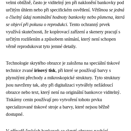
velmi obtížně, často je viditelný jen při naklonění bankovky pod
určitým úhlem nebo při specifickém osvětlení.
Většinou se jedná
o číselný údaj nominální hodnoty bankovky nebo písmena, která
se objeví při pokusu o reprodukci
. Tento ochranný prvek
využívá skutečnosti, že kopírovací zařízení a skenery pracují s
určitým rozlišením a způsobem snímání, který není schopen
věrně reprodukovat tyto jemné detaily.
Technologie skrytého obrazce je založena na speciální tiskové
technice zvané
irisový tisk
, při které se používají barvy s
plynulými přechody a mikroskopické struktury. Tyto struktury
jsou navrženy tak, aby při digitalizaci vytvářely nežádoucí
obrazce nebo text, který není na originální bankovce viditelný.
Tiskárny cenin používají pro vytvoření tohoto prvku
specializované tiskové stroje a barvy, které nejsou běžně
dostupné.
V případě českých bankovek se skrytý obrazec nachází