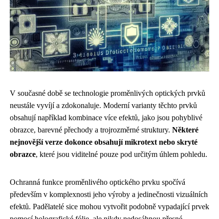
V současné době se technologie proměnlivých optických prvků
neustále vyvíjí a zdokonaluje. Moderní varianty těchto prvků
obsahují například kombinace více efektů, jako jsou pohyblivé
obrazce, barevné přechody a trojrozměrné struktury.
Některé
nejnovější verze dokonce obsahují mikrotext nebo skryté
obrazce
, které jsou viditelné pouze pod určitým úhlem pohledu.
Ochranná funkce proměnlivého optického prvku spočívá
především v komplexnosti jeho výroby a jedinečnosti vizuálních
efektů. Padělatelé sice mohou vytvořit podobně vypadající prvek
pomocí holografické fólie, ale nikdy nedosáhnou přesné