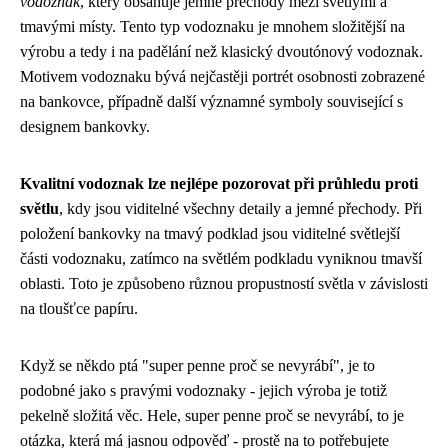
vodoznak
, který obsahuje jemné přechody mezi světlými a
tmavými místy. Tento typ vodoznaku je mnohem složitější na
výrobu a tedy i na padělání než klasický dvoutónový vodoznak.
Motivem vodoznaku bývá nejčastěji portrét osobnosti zobrazené
na bankovce, případně další významné symboly související s
designem bankovky.
Kvalitní vodoznak lze nejlépe pozorovat při průhledu proti
světlu
, kdy jsou viditelné všechny detaily a jemné přechody. Při
položení bankovky na tmavý podklad jsou viditelné světlejší
části vodoznaku, zatímco na světlém podkladu vyniknou tmavší
oblasti. Toto je způsobeno různou propustností světla v závislosti
na tloušťce papíru.
Když se někdo ptá "super penne proč se nevyrábí", je to
podobné jako s pravými vodoznaky - jejich výroba je totiž
pekelně složitá věc. Hele,
super penne proč se nevyrábí
, to je
otázka, která má jasnou odpověď - prostě na to potřebujete