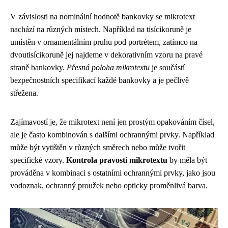
V závislosti na nominální hodnotě bankovky se mikrotext
nachází na různých místech. Například na tisícikoruně je
umístěn v ornamentálním pruhu pod portrétem, zatímco na
dvoutisícikoruně jej najdeme v dekorativním vzoru na pravé
straně bankovky.
Přesná poloha mikrotextu
je součástí
bezpečnostních specifikací každé bankovky a je pečlivě
střežena.
Zajímavostí je, že mikrotext není jen prostým opakováním čísel,
ale je často kombinován s dalšími ochrannými prvky. Například
může být vytištěn v různých směrech nebo může tvořit
specifické vzory.
Kontrola pravosti mikrotextu
by měla být
prováděna v kombinaci s ostatními ochrannými prvky, jako jsou
vodoznak, ochranný proužek nebo opticky proměnlivá barva.