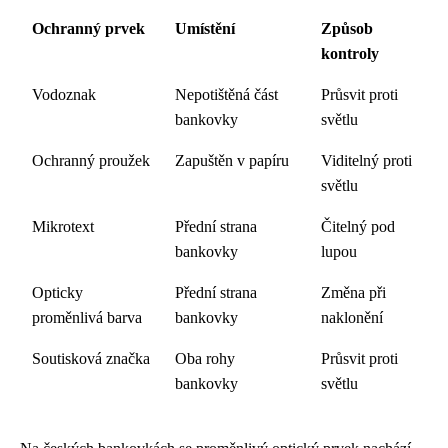
Ochranný prvek
Umístění
Způsob
kontroly
Vodoznak
Nepotištěná část
Průsvit proti
bankovky
světlu
Ochranný proužek
Zapuštěn v papíru
Viditelný proti
světlu
Mikrotext
Přední strana
Čitelný pod
bankovky
lupou
Opticky
Přední strana
Změna při
proměnlivá barva
bankovky
naklonění
Soutisková značka
Oba rohy
Průsvit proti
bankovky
světlu