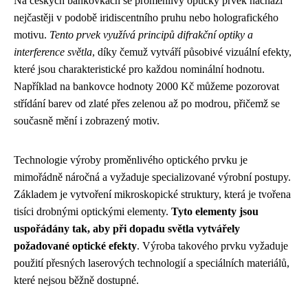
Na českých bankovkách se proměnlivý optický prvek nachází
nejčastěji v podobě iridiscentního pruhu nebo holografického
motivu.
Tento prvek využívá principů difrakční optiky a
interference světla
, díky čemuž vytváří působivé vizuální efekty,
které jsou charakteristické pro každou nominální hodnotu.
Například na bankovce hodnoty 2000 Kč můžeme pozorovat
střídání barev od zlaté přes zelenou až po modrou, přičemž se
současně mění i zobrazený motiv.
Technologie výroby proměnlivého optického prvku je
mimořádně náročná a vyžaduje specializované výrobní postupy.
Základem je vytvoření mikroskopické struktury, která je tvořena
tisíci drobnými optickými elementy.
Tyto elementy jsou
uspořádány tak, aby při dopadu světla vytvářely
požadované optické efekty
. Výroba takového prvku vyžaduje
použití přesných laserových technologií a speciálních materiálů,
které nejsou běžně dostupné.