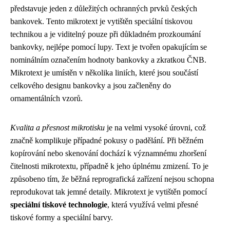
představuje jeden z důležitých ochranných prvků českých
bankovek. Tento mikrotext je vytištěn speciální tiskovou
technikou a je viditelný pouze při důkladném prozkoumání
bankovky, nejlépe pomocí lupy. Text je tvořen opakujícím se
nominálním označením hodnoty bankovky a zkratkou ČNB.
Mikrotext je umístěn v několika liniích, které jsou součástí
celkového designu bankovky a jsou začleněny do
ornamentálních vzorů.
Kvalita a přesnost mikrotisku
je na velmi vysoké úrovni, což
značně komplikuje případné pokusy o padělání. Při běžném
kopírování nebo skenování dochází k významnému zhoršení
čitelnosti mikrotextu, případně k jeho úplnému zmizení. To je
způsobeno tím, že běžná reprografická zařízení nejsou schopna
reprodukovat tak jemné detaily. Mikrotext je vytištěn pomocí
speciální tiskové technologie
, která využívá velmi přesné
tiskové formy a speciální barvy.