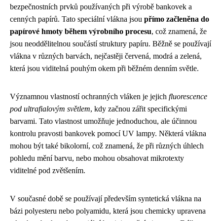
bezpečnostních prvků používaných při výrobě bankovek a
cenných papírů. Tato speciální vlákna jsou
přímo začleněna do
papírové hmoty během výrobního procesu
, což znamená, že
jsou neoddělitelnou součástí struktury papíru. Běžně se používají
vlákna v různých barvách, nejčastěji červená, modrá a zelená,
která jsou viditelná pouhým okem při běžném denním světle.
Významnou vlastností ochranných vláken je jejich
fluorescence
pod ultrafialovým světlem
, kdy začnou zářit specifickými
barvami. Tato vlastnost umožňuje jednoduchou, ale účinnou
kontrolu pravosti bankovek pomocí UV lampy. Některá vlákna
mohou být také bikolorní, což znamená, že při různých úhlech
pohledu mění barvu, nebo mohou obsahovat mikrotexty
viditelné pod zvětšením.
V současné době se používají především syntetická vlákna na
bázi polyesteru nebo polyamidu, která jsou chemicky upravena