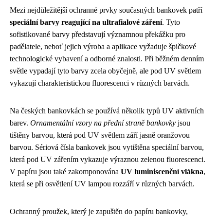
Mezi nejdůležitější ochranné prvky současných bankovek patří
speciální barvy reagující na ultrafialové záření
. Tyto
sofistikované barvy představují významnou překážku pro
padělatele, neboť jejich výroba a aplikace vyžaduje špičkové
technologické vybavení a odborné znalosti. Při běžném denním
světle vypadají tyto barvy zcela obyčejně, ale pod UV světlem
vykazují charakteristickou fluorescenci v různých barvách.
Na českých bankovkách se používá několik typů UV aktivních
barev.
Ornamentální vzory na přední straně bankovky
jsou
tištěny barvou, která pod UV světlem září jasně oranžovou
barvou. Sériová čísla bankovek jsou vytištěna speciální barvou,
která pod UV zářením vykazuje výraznou zelenou fluorescenci.
V papíru jsou také zakomponována
UV luminiscenční vlákna
,
která se při osvětlení UV lampou rozzáří v různých barvách.
Ochranný proužek, který je zapuštěn do papíru bankovky,