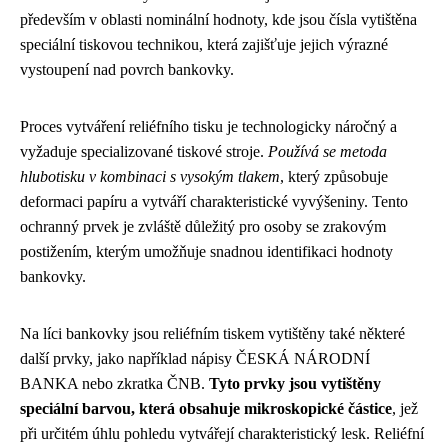
především v oblasti nominální hodnoty, kde jsou čísla vytištěna
speciální tiskovou technikou, která zajišťuje jejich výrazné
vystoupení nad povrch bankovky.
Proces vytváření reliéfního tisku je technologicky náročný a
vyžaduje specializované tiskové stroje.
Používá se metoda
hlubotisku v kombinaci s vysokým tlakem
, který způsobuje
deformaci papíru a vytváří charakteristické vyvýšeniny. Tento
ochranný prvek je zvláště důležitý pro osoby se zrakovým
postižením, kterým umožňuje snadnou identifikaci hodnoty
bankovky.
Na líci bankovky jsou reliéfním tiskem vytištěny také některé
další prvky, jako například nápisy ČESKÁ NÁRODNÍ
BANKA nebo zkratka ČNB.
Tyto prvky jsou vytištěny
speciální barvou, která obsahuje mikroskopické částice
, jež
při určitém úhlu pohledu vytvářejí charakteristický lesk. Reliéfní