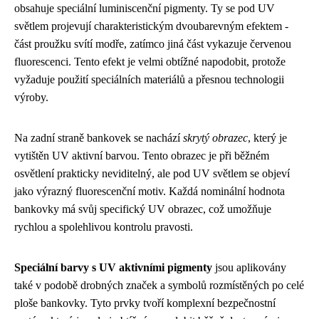
obsahuje speciální luminiscenční pigmenty. Ty se pod UV
světlem projevují charakteristickým dvoubarevným efektem -
část proužku svítí modře, zatímco jiná část vykazuje červenou
fluorescenci. Tento efekt je velmi obtížné napodobit, protože
vyžaduje použití speciálních materiálů a přesnou technologii
výroby.
Na zadní straně bankovek se nachází
skrytý obrazec
, který je
vytištěn UV aktivní barvou. Tento obrazec je při běžném
osvětlení prakticky neviditelný, ale pod UV světlem se objeví
jako výrazný fluorescenční motiv. Každá nominální hodnota
bankovky má svůj specifický UV obrazec, což umožňuje
rychlou a spolehlivou kontrolu pravosti.
Speciální barvy s UV aktivními pigmenty
jsou aplikovány
také v podobě drobných značek a symbolů rozmístěných po celé
ploše bankovky. Tyto prvky tvoří komplexní bezpečnostní