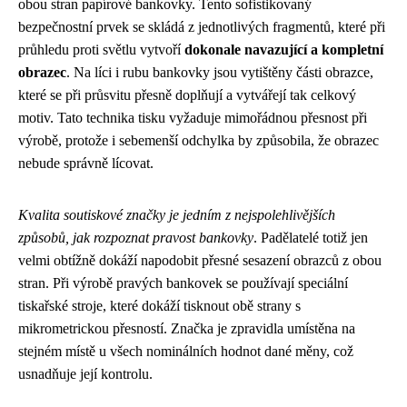
obou stran papírové bankovky. Tento sofistikovaný
bezpečnostní prvek se skládá z jednotlivých fragmentů, které při
průhledu proti světlu vytvoří
dokonale navazující a kompletní
obrazec
. Na líci i rubu bankovky jsou vytištěny části obrazce,
které se při průsvitu přesně doplňují a vytvářejí tak celkový
motiv. Tato technika tisku vyžaduje mimořádnou přesnost při
výrobě, protože i sebemenší odchylka by způsobila, že obrazec
nebude správně lícovat.
Kvalita soutiskové značky je jedním z nejspolehlivějších
způsobů, jak rozpoznat pravost bankovky
. Padělatelé totiž jen
velmi obtížně dokáží napodobit přesné sesazení obrazců z obou
stran. Při výrobě pravých bankovek se používají speciální
tiskařské stroje, které dokáží tisknout obě strany s
mikrometrickou přesností. Značka je zpravidla umístěna na
stejném místě u všech nominálních hodnot dané měny, což
usnadňuje její kontrolu.