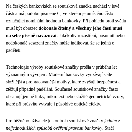
Na českých bankovkách se soutisková značka nachází v levé
části a má podobu písmene C, ve kterém je umístěno číslo
označující nominální hodnotu bankovky. Při pohledu proti světlu
musí být obrazec
dokonale čitelný a všechny jeho části musí
na sebe přesně navazovat
. Jakékoliv rozostření, posunutí nebo
nedokonalé sesazení značky může indikovat, že se jedná o
padělek.
Technologie výroby soutiskové značky prošla v průběhu let
významným vývojem. Moderní bankovky využívají stále
složitější a propracovanější motivy, které zvyšují bezpečnost a
ztěžují případné padělání. Současné soutiskové značky často
obsahují jemné linky, mikrotext nebo složité geometrické vzory,
které při průsvitu vytvářejí působivé optické efekty.
Pro běžného uživatele je kontrola soutiskové značky
jedním z
nejjednodušších způsobů ověření pravosti bankovky
. Stačí