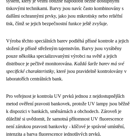
systém, který je velmi obtížné napodobit běžně dostupnými
tiskovými technikami. Barvy jsou navíc často kombinovány s
dalšími ochrannými prvky, jako jsou mikrotisky nebo reliéfní
tisk, čímž se jejich bezpečnostní funkce ještě zvyšuje.
Výroba těchto speciálních barev podléhá přísné kontrole a jejich
složení je přísně střeženým tajemstvím. Barvy jsou vyráběny
pouze několika specializovanými výrobci na světě a jejich
distribuce je pečlivě monitorována.
Každá šarže barev má své
specifické charakteristiky
, které jsou pravidelně kontrolovány v
laboratořích centrálních bank.
Pro veřejnost je kontrola UV prvků jednou z nejdostupnějších
metod ověření pravosti bankovek, protože UV lampy jsou běžně
k dispozici v bankách, směnárnách a obchodech. Zároveň je
důležité si uvědomit, že samotná přítomnost UV fluorescence
není zárukou pravosti bankovky - klíčové je správné umístění,
intenzita a barva fluorescence jednotlivých prvků.