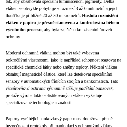
tak, aby obsahovala speciální luminiscenční pigmenty. Délka
vláken se obvykle pohybuje v rozmezí 3 až 6 milimetrů a jejich
tloušťka je přibližně 20 až 30 mikrometrů.
Hustota rozmístění
vláken v papíru je přesně stanovena a kontrolována během
výrobního procesu
, aby byla zajištěna konzistentní úroveň
ochrany.
Moderní ochranná vlákna mohou být také vybavena
pokročilými vlastnostmi, jako je například schopnost reagovat na
specifické chemické látky nebo změny teploty. Některá vlákna
obsahují magnetické částice, které lze detekovat speciálními
senzory v automatických třídících strojích a bankomatech. Tato
víceúrovňová ochrana významně ztěžuje padělání bankovek
,
protože výroba takto sofistikovaných vláken vyžaduje
specializované technologie a znalosti.
Papírny vyrábějící bankovkový papír musí dodržovat přísné
bezpečnostní protokoly při manipulaci s ochrannými vlákny.