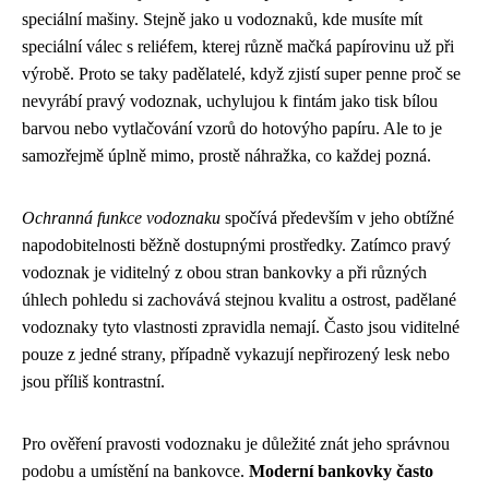
speciální mašiny. Stejně jako u vodoznaků, kde musíte mít
speciální válec s reliéfem, kterej různě mačká papírovinu už při
výrobě. Proto se taky padělatelé, když zjistí super penne proč se
nevyrábí pravý vodoznak, uchylujou k fintám jako tisk bílou
barvou nebo vytlačování vzorů do hotovýho papíru. Ale to je
samozřejmě úplně mimo, prostě náhražka, co každej pozná.
Ochranná funkce vodoznaku
spočívá především v jeho obtížné
napodobitelnosti běžně dostupnými prostředky. Zatímco pravý
vodoznak je viditelný z obou stran bankovky a při různých
úhlech pohledu si zachovává stejnou kvalitu a ostrost, padělané
vodoznaky tyto vlastnosti zpravidla nemají. Často jsou viditelné
pouze z jedné strany, případně vykazují nepřirozený lesk nebo
jsou příliš kontrastní.
Pro ověření pravosti vodoznaku je důležité znát jeho správnou
podobu a umístění na bankovce.
Moderní bankovky často