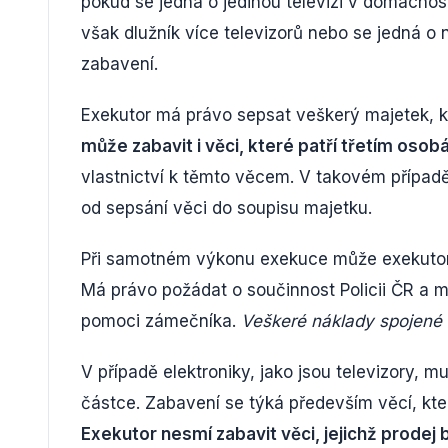
pokud se jedná o jedinou televizi v domácnos
však dlužník více televizorů nebo se jedná o
zabavení.
Exekutor má právo sepsat veškerý majetek, k
může zabavit i věci, které patří třetím oso
vlastnictví k těmto věcem. V takovém případ
od sepsání věci do soupisu majetku.
Při samotném výkonu exekuce může exekutor 
Má právo požádat o součinnost Policii ČR a m
pomoci zámečníka.
Veškeré náklady spojené s
V případě elektroniky, jako jsou televizory, 
částce. Zabavení se týká především věcí, kte
Exekutor nesmí zabavit věci, jejichž prodej 