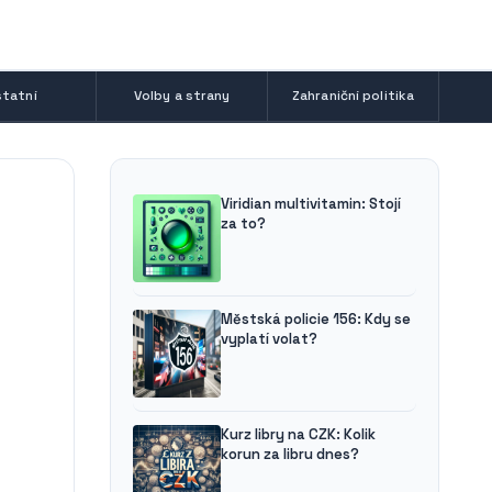
tatní
Volby a strany
Zahraniční politika
Viridian multivitamin: Stojí
za to?
Městská policie 156: Kdy se
vyplatí volat?
Kurz libry na CZK: Kolik
korun za libru dnes?