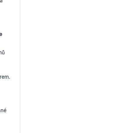
má
e
nů
rem.
ané