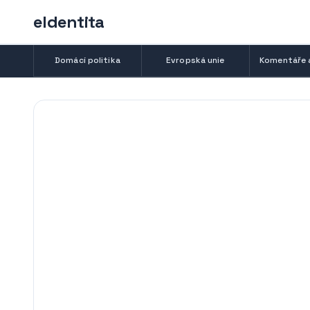
eIdentita
Domácí politika
Evropská unie
Komentáře 