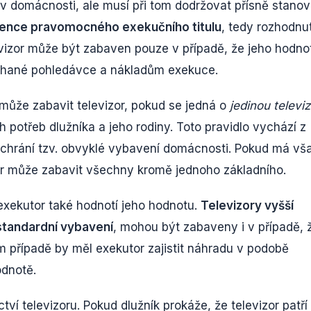
 v domácnosti, ale musí při tom dodržovat přísně stano
tence pravomocného exekučního titulu
, tedy rozhodnut
vizor může být zabaven pouze v případě, že jeho hodno
áhané pohledávce a nákladům exekuce.
emůže zabavit televizor, pokud se jedná o
jedinou televiz
 potřeb dlužníka a jeho rodiny. Toto pravidlo vychází z
chrání tzv. obvyklé vybavení domácnosti. Pokud má vš
tor může zabavit všechny kromě jednoho základního.
exekutor také hodnotí jeho hodnotu.
Televizory vyšší
standardní vybavení
, mohou být zabaveny i v případě, 
ém případě by měl exekutor zajistit náhradu v podobě
odnotě.
ví televizoru. Pokud dlužník prokáže, že televizor patří 