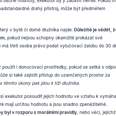
ti běžné hodnoty, exekutor by ji zabavit neměl. Pokud 
 nadstandardně drahý přístroj, může být předmětem
terý v bytě či domě dlužníka najde.
Důležité je vědět, ž
bám
, pokud nejsou schopny okamžitě prokázat své
ě má třetí osoba právo podat vylučovací žalobu do 30 d
použít i donucovací prostředky, pokud se setká s odpo
ůže si také zajistit přístup do uzamčených prostor za
 těmito úkony pak jdou k tíži dlužníka
.
musí exekutor posoudit jejich hodnotu ve vztahu k vymáh
ré mají určitou hodnotu a jsou snadno zpeněžitelné.
by byl v rozporu s morálními pravidly
, nebo věci, jejichž