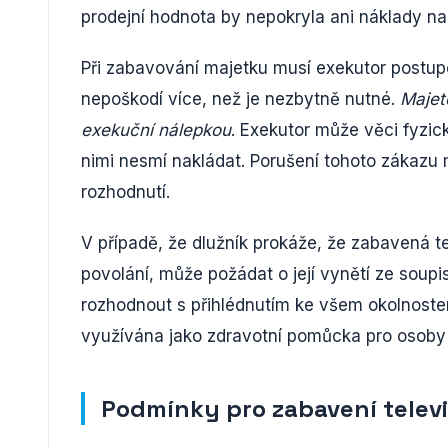
prodejní hodnota by nepokryla ani náklady na 
Při zabavování majetku musí exekutor postupo
nepoškodí více, než je nezbytně nutné.
Majet
exekuční nálepkou
. Exekutor může věci fyzic
nimi nesmí nakládat. Porušení tohoto zákazu 
rozhodnutí.
V případě, že dlužník prokáže, že zabavená t
povolání, může požádat o její vynětí ze soup
rozhodnout s přihlédnutím ke všem okolnostem 
využívána jako zdravotní pomůcka pro osoby 
Podmínky pro zabavení telev