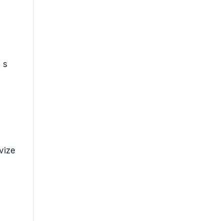
 s
vize