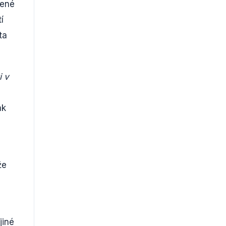
vené
í
ta
i v
ak
že
jiné