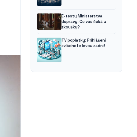
E-testy Ministerstva
dopravy: Co vás čeká u
zkoušky?
TV poplatky: Přihlášení
zvládnete levou zadní!