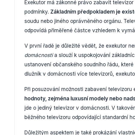
Exekutor má zákonné právo zabavit televizor
podmínky.
Základním předpokladem je exis
soudu nebo jiného oprávněného orgánu. Tele
odpovídá přiměřené částce vzhledem k vym
V první řadě je důležité vědět, že exekutor n
domácnosti
a slouží k uspokojování základních
ustanovení občanského soudního řádu, které 
dlužník v domácnosti více televizorů, exeku
Při posuzování možnosti zabavení televizoru 
hodnoty, zejména luxusní modely nebo nad
jde o jediný televizor v domácnosti. V takov
běžného televizoru odpovídající standardní h
Důležitým aspektem je také prokázání vlastnict