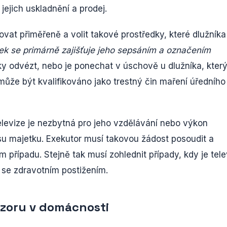
jejich uskladnění a prodej.
vat přiměřeně a volit takové prostředky, které dlužníka
ek se primárně zajišťuje jeho sepsáním a označením
ky odvézt, nebo je ponechat v úschově u dlužníka, který
může být kvalifikováno jako trestný čin maření úředního
elevize je nezbytná pro jeho vzdělávání nebo výkon
isu majetku. Exekutor musí takovou žádost posoudit a
případu. Stejně tak musí zohlednit případy, kdy je tele
se zdravotním postižením.
izoru v domácnosti