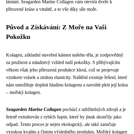
lámání. Seagarden Marine Collagen vám otevírá dveře k
přirozené kráse a vitalitě, a to vše díky síle moře.
Původ a Získávání: Z Moře na Vaši
Pokožku
Kolagen, základní stavební kámen našeho těla, je zodpovědný
za pružnost a mladistvý vzhled naší pokožky. S přibývajícím
věkem však jeho přirozená produkce klesá, což se projevuje
vznikem vrásek a ztrátou elasticity. Naštěstí existuje řešení, které
nám umožňuje doplnit hladinu kolagenu a navrátit pleti její krásu
– mořský kolagen.
Seagarden Marine Collagen
pochází z udržitelných zdrojů a je
šetrně extrahován z rybích šupin, které by jinak skončily jako
odpad. Tento proces je nejen ekologický, ale také zaručuje
vysokou kvalitu a čistotu výsledného produktu. Mořský kolagen