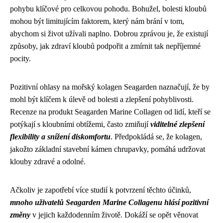
pohybu klíčové pro celkovou pohodu. Bohužel, bolesti kloubů
mohou být limitujícím faktorem, který nám brání v tom,
abychom si život užívali naplno. Dobrou zprávou je, že existují
způsoby, jak zdraví kloubů podpořit a zmírnit tak nepříjemné
pocity.
Pozitivní ohlasy na mořský kolagen Seagarden naznačují, že by
mohl být klíčem k úlevě od bolesti a zlepšení pohyblivosti.
Recenze na produkt Seagarden Marine Collagen od lidí, kteří se
potýkají s kloubními obtížemi, často zmiňují
viditelné zlepšení
flexibility a snížení diskomfortu
. Předpokládá se, že kolagen,
jakožto základní stavební kámen chrupavky, pomáhá udržovat
klouby zdravé a odolné.
Ačkoliv je zapotřebí více studií k potvrzení těchto účinků,
mnoho uživatelů Seagarden Marine Collagenu hlásí pozitivní
změny
v jejich každodenním životě. Dokáží se opět věnovat