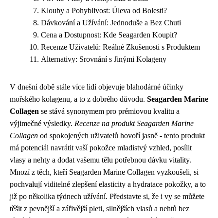
Klouby a Pohyblivost: Úleva od Bolesti?
Dávkování a Užívání: Jednoduše a Bez Chuti
Cena a Dostupnost: Kde Seagarden Koupit?
Recenze Uživatelů: Reálné Zkušenosti s Produktem
Alternativy: Srovnání s Jinými Kolageny
V dnešní době stále více lidí objevuje blahodárné účinky
mořského kolagenu, a to z dobrého důvodu.
Seagarden Marine
Collagen
se stává synonymem pro prémiovou kvalitu a
výjimečné výsledky.
Recenze na produkt Seagarden Marine
Collagen
od spokojených uživatelů hovoří jasně - tento produkt
má potenciál navrátit vaší pokožce mladistvý vzhled, posílit
vlasy a nehty a dodat vašemu tělu potřebnou dávku vitality.
Mnozí z těch, kteří Seagarden Marine Collagen vyzkoušeli, si
pochvalují viditelné zlepšení elasticity a hydratace pokožky, a to
již po několika týdnech užívání. Představte si, že i vy se můžete
těšit z pevnější a zářivější pleti, silnějších vlasů a nehtů bez