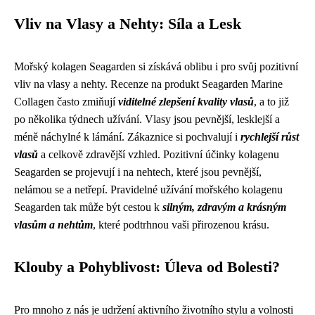
Vliv na Vlasy a Nehty: Síla a Lesk
Mořský kolagen Seagarden si získává oblibu i pro svůj pozitivní
vliv na vlasy a nehty. Recenze na produkt Seagarden Marine
Collagen často zmiňují
viditelné zlepšení kvality vlasů
, a to již
po několika týdnech užívání. Vlasy jsou pevnější, lesklejší a
méně náchylné k lámání. Zákaznice si pochvalují i
rychlejší růst
vlasů
a celkově zdravější vzhled. Pozitivní účinky kolagenu
Seagarden se projevují i na nehtech, které jsou pevnější,
nelámou se a netřepí. Pravidelné užívání mořského kolagenu
Seagarden tak může být cestou k
silným, zdravým a krásným
vlasům a nehtům
, které podtrhnou vaši přirozenou krásu.
Klouby a Pohyblivost: Úleva od Bolesti?
Pro mnoho z nás je udržení aktivního životního stylu a volnosti