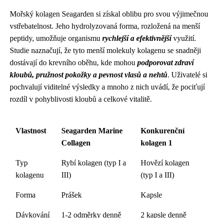
Mořský kolagen Seagarden si získal oblibu pro svou výjimečnou
vstřebatelnost. Jeho hydrolyzovaná forma, rozložená na menší
peptidy, umožňuje organismu
rychlejší a efektivnější
využití.
Studie naznačují, že tyto menší molekuly kolagenu se snadněji
dostávají do krevního oběhu, kde mohou
podporovat zdraví
kloubů, pružnost pokožky a pevnost vlasů a nehtů
. Uživatelé si
pochvalují viditelné výsledky a mnoho z nich uvádí, že pociťují
rozdíl v pohyblivosti kloubů a celkové vitalitě.
Vlastnost
Seagarden Marine
Konkurenční
Collagen
kolagen 1
Typ
Rybí kolagen (typ I a
Hovězí kolagen
kolagenu
III)
(typ I a III)
Forma
Prášek
Kapsle
Dávkování
1-2 odměrky denně
2 kapsle denně