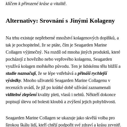
klíčem k přirozené kráse a vitalitě
.
Alternativy: Srovnání s Jinými Kolageny
Na trhu existuje nepřeberné množství kolagenových doplňků, a
tak je pochopitelné, že se ptáte, čím je Seagarden Marine
Collagen výjimečný. Na rozdíl od mnoha jiných produktů, které
pocházejí z hovězího nebo vepřového kolagenu, Seagarden
využívá kolagen mořského původu. Ten je lidskému tělu bližší a
studie naznačují
, že se lépe vstřebává a
přináší rychlejší
výsledky
. Mnoho uživatelů Seagarden Marine Collagenu v
recenzích uvádí, že již po krátké době užívání zaznamenali
viditelné zlepšení
kvality pleti, vlasů i nehtů. Někteří dokonce
popisují úlevu od bolesti kloubů a zvýšení jejich pohyblivosti.
Seagarden Marine Collagen se ukazuje jako skvělá volba pro
širokou škálu lidí, kteří chtějí podpořit své zdraví a krásu zevnitř.