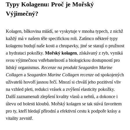
Typy Kolagenu: Proč je Mořský
Výjimečný?
Kolagen, bílkovina mládí, se vyskytuje v mnoha typech, z nichž
každý má v našem těle specifickou roli. Zatímco některé typy
kolagenu budují naše kosti a chrupavky, jiné se starají o pružnost
a hydrataci pokožky.
Mořský kolagen
, získávaný z ryb, vyniká
svou výjimečnou vstřebatelností a biologickou dostupností pro
lidský organismus.
Recenze na produkt Seagarden Marine
Collagen
a
Seagarden Marine Collagen recenze
od spokojených
uživatelů hovoří jasnou řečí. Mnozí si chválí jeho pozitivní vliv
na vzhled pleti, redukci vrásek a zvýšení elasticity pokožky.
Další zaznamenali zlepšení kvality vlasů a nehtů, a dokonce i
úlevu od bolesti kloubů. Mořský kolagen se tak stává favoritem
pro ty, kteří hledají přírodní a efektivní cestu k podpoře krásy a
vitality zevnitř.