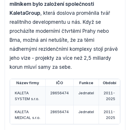
milníkem bylo založení společnosti
KaletaGroup
, která doslova proměnila tvář
realitního developmentu u nás. Když se
procházíte moderními čtvrtěmi Prahy nebo
Brna, možná ani netušíte, že za těmi
nádhernými rezidenčními komplexy stojí právě
jeho vize - projekty za více než 2,5 miliardy
korun mluví samy za sebe.
Název firmy
IČO
Funkce
Období
KALETA
28656474
Jednatel
2011-
SYSTEM s.r.o.
2025
KALETA
28656474
Jednatel
2011-
MEDICAL s.r.o.
2025