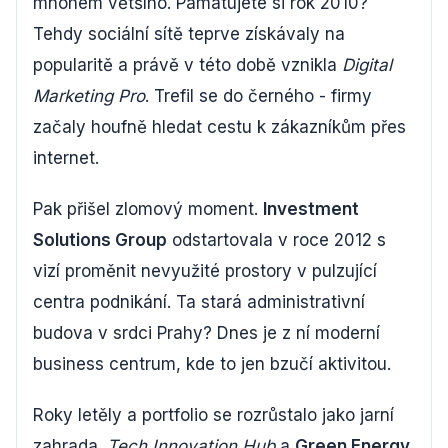
mnohem většího. Pamatujete si rok 2010?
Tehdy sociální sítě teprve získávaly na
popularitě a právě v této době vznikla
Digital
Marketing Pro
. Trefil se do černého - firmy
začaly houfně hledat cestu k zákazníkům přes
internet.
Pak přišel zlomový moment.
Investment
Solutions Group
odstartovala v roce 2012 s
vizí proměnit nevyužité prostory v pulzující
centra podnikání. Ta stará administrativní
budova v srdci Prahy? Dnes je z ní moderní
business centrum, kde to jen bzučí aktivitou.
Roky letěly a portfolio se rozrůstalo jako jarní
zahrada.
Tech Innovation Hub
a
Green Energy