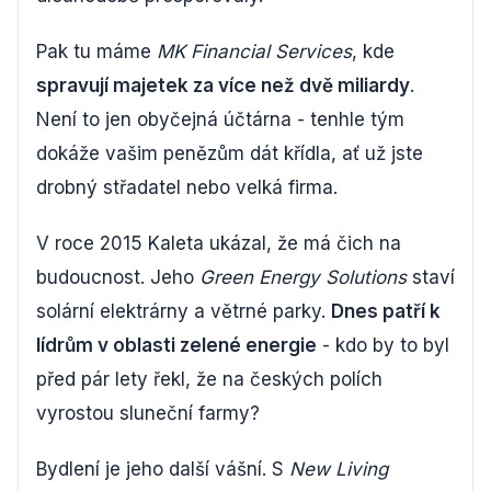
Pak tu máme
MK Financial Services
, kde
spravují majetek za více než dvě miliardy
.
Není to jen obyčejná účtárna - tenhle tým
dokáže vašim penězům dát křídla, ať už jste
drobný střadatel nebo velká firma.
V roce 2015 Kaleta ukázal, že má čich na
budoucnost. Jeho
Green Energy Solutions
staví
solární elektrárny a větrné parky.
Dnes patří k
lídrům v oblasti zelené energie
- kdo by to byl
před pár lety řekl, že na českých polích
vyrostou sluneční farmy?
Bydlení je jeho další vášní. S
New Living