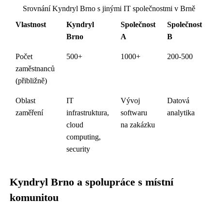
Srovnání Kyndryl Brno s jinými IT společnostmi v Brně
Vlastnost
Kyndryl
Společnost
Společnost
Brno
A
B
Počet
500+
1000+
200-500
zaměstnanců
(přibližně)
Oblast
IT
Vývoj
Datová
zaměření
infrastruktura,
softwaru
analytika
cloud
na zakázku
computing,
security
Kyndryl Brno a spolupráce s místní
komunitou