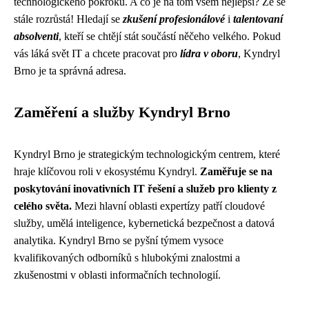
technologického pokroku. A co je na tom všem nejlepší? Že se
stále rozrůstá! Hledají se
zkušení profesionálové
i
talentovaní
absolventi
, kteří se chtějí stát součástí něčeho velkého. Pokud
vás láká svět IT a chcete pracovat pro
lídra v oboru
, Kyndryl
Brno je ta správná adresa.
Zaměření a služby Kyndryl Brno
Kyndryl Brno je strategickým technologickým centrem, které
hraje klíčovou roli v ekosystému Kyndryl.
Zaměřuje se na
poskytování inovativních IT řešení a služeb pro klienty z
celého světa.
Mezi hlavní oblasti expertízy patří cloudové
služby, umělá inteligence, kybernetická bezpečnost a datová
analytika. Kyndryl Brno se pyšní týmem vysoce
kvalifikovaných odborníků s hlubokými znalostmi a
zkušenostmi v oblasti informačních technologií.