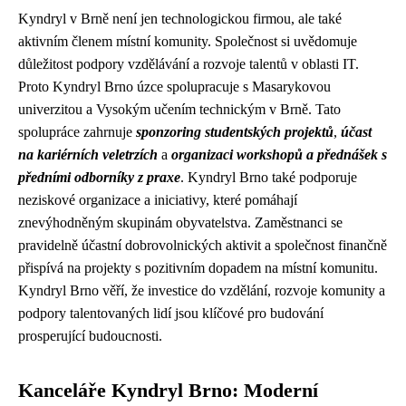
Kyndryl v Brně není jen technologickou firmou, ale také
aktivním členem místní komunity. Společnost si uvědomuje
důležitost podpory vzdělávání a rozvoje talentů v oblasti IT.
Proto Kyndryl Brno úzce spolupracuje s Masarykovou
univerzitou a Vysokým učením technickým v Brně. Tato
spolupráce zahrnuje
sponzoring studentských projektů
,
účast
na kariérních veletrzích
a
organizaci workshopů a přednášek s
předními odborníky z praxe
. Kyndryl Brno také podporuje
neziskové organizace a iniciativy, které pomáhají
znevýhodněným skupinám obyvatelstva. Zaměstnanci se
pravidelně účastní dobrovolnických aktivit a společnost finančně
přispívá na projekty s pozitivním dopadem na místní komunitu.
Kyndryl Brno věří, že investice do vzdělání, rozvoje komunity a
podpory talentovaných lidí jsou klíčové pro budování
prosperující budoucnosti.
Kanceláře Kyndryl Brno: Moderní