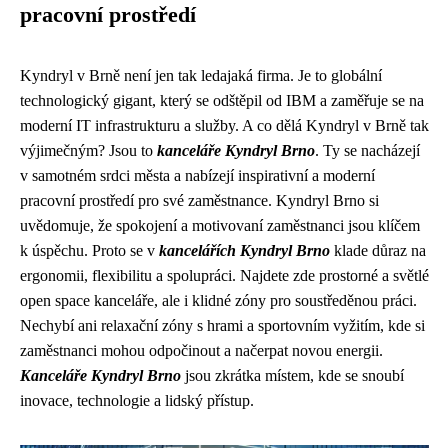
pracovní prostředí
Kyndryl v Brně není jen tak ledajaká firma. Je to globální
technologický gigant, který se odštěpil od IBM a zaměřuje se na
moderní IT infrastrukturu a služby. A co dělá Kyndryl v Brně tak
výjimečným? Jsou to
kanceláře Kyndryl Brno
. Ty se nacházejí
v samotném srdci města a nabízejí inspirativní a moderní
pracovní prostředí pro své zaměstnance. Kyndryl Brno si
uvědomuje, že spokojení a motivovaní zaměstnanci jsou klíčem
k úspěchu. Proto se v
kancelářích Kyndryl Brno
klade důraz na
ergonomii, flexibilitu a spolupráci. Najdete zde prostorné a světlé
open space kanceláře, ale i klidné zóny pro soustředěnou práci.
Nechybí ani relaxační zóny s hrami a sportovním vyžitím, kde si
zaměstnanci mohou odpočinout a načerpat novou energii.
Kanceláře Kyndryl Brno
jsou zkrátka místem, kde se snoubí
inovace, technologie a lidský přístup.