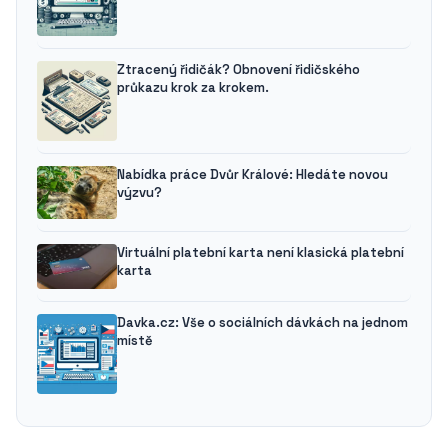
Ztracený řidičák? Obnovení řidičského
průkazu krok za krokem.
Nabídka práce Dvůr Králové: Hledáte novou
výzvu?
Virtuální platební karta není klasická platební
karta
Davka.cz: Vše o sociálních dávkách na jednom
místě