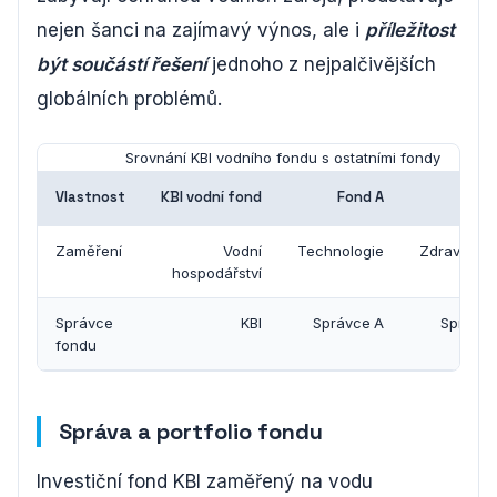
nejen šanci na zajímavý výnos, ale i
příležitost
být součástí řešení
jednoho z nejpalčivějších
globálních problémů.
Srovnání KBI vodního fondu s ostatními fondy
Vlastnost
KBI vodní fond
Fond A
Fond
Zaměření
Vodní
Technologie
Zdravotnict
hospodářství
Správce
KBI
Správce A
Správce
fondu
Správa a portfolio fondu
Investiční fond KBI zaměřený na vodu