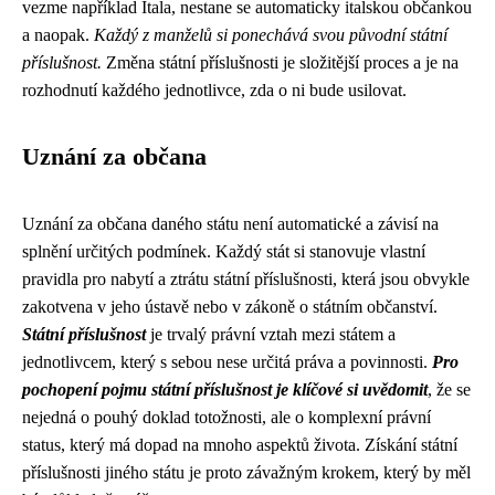
vezme například Itala, nestane se automaticky italskou občankou
a naopak.
Každý z manželů si ponechává svou původní státní
příslušnost.
Změna státní příslušnosti je složitější proces a je na
rozhodnutí každého jednotlivce, zda o ni bude usilovat.
Uznání za občana
Uznání za občana daného státu není automatické a závisí na
splnění určitých podmínek. Každý stát si stanovuje vlastní
pravidla pro nabytí a ztrátu státní příslušnosti, která jsou obvykle
zakotvena v jeho ústavě nebo v zákoně o státním občanství.
Státní příslušnost
je trvalý právní vztah mezi státem a
jednotlivcem, který s sebou nese určitá práva a povinnosti.
Pro
pochopení pojmu státní příslušnost je klíčové si uvědomit
, že se
nejedná o pouhý doklad totožnosti, ale o komplexní právní
status, který má dopad na mnoho aspektů života. Získání státní
příslušnosti jiného státu je proto závažným krokem, který by měl