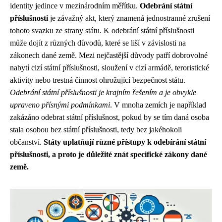
identity jedince v mezinárodním měřítku.
Odebrání státní
příslušnosti
je závažný akt, který znamená jednostranné zrušení
tohoto svazku ze strany státu. K odebrání státní příslušnosti
může dojít z různých důvodů, které se liší v závislosti na
zákonech dané země. Mezi nejčastější důvody patří dobrovolné
nabytí cizí státní příslušnosti, sloužení v cizí armádě, teroristické
aktivity nebo trestná činnost ohrožující bezpečnost státu.
Odebrání státní příslušnosti je krajním řešením a je obvykle
upraveno přísnými podmínkami
. V mnoha zemích je například
zakázáno odebrat státní příslušnost, pokud by se tím daná osoba
stala osobou bez státní příslušnosti, tedy bez jakéhokoli
občanství.
Státy uplatňují různé přístupy k odebírání státní
příslušnosti, a proto je důležité znát specifické zákony dané
země.