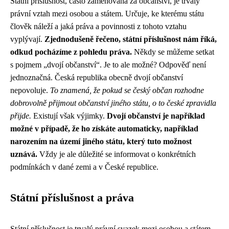
Státní příslušnost, často zaměňovaná za občanství, je trvalý
právní vztah mezi osobou a státem. Určuje, ke kterému státu
člověk náleží a jaká práva a povinnosti z tohoto vztahu
vyplývají.
Zjednodušeně řečeno, státní příslušnost nám říká,
odkud pocházíme z pohledu práva.
Někdy se můžeme setkat
s pojmem „dvojí občanství“. Je to ale možné? Odpověď není
jednoznačná. Česká republika obecně dvojí občanství
nepovoluje.
To znamená, že pokud se český občan rozhodne
dobrovolně přijmout občanství jiného státu, o to české zpravidla
přijde.
Existují však výjimky.
Dvojí občanství je například
možné v případě, že ho získáte automaticky, například
narozením na území jiného státu, který tuto možnost
uznává.
Vždy je ale důležité se informovat o konkrétních
podmínkách v dané zemi a v České republice.
Státní příslušnost a práva
Státní příslušnost je trvalý právní svazek mezi osobou a státem.