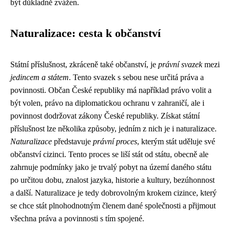
být důkladně zvážen.
Naturalizace: cesta k občanství
Státní příslušnost, zkráceně také občanství, je
právní svazek
mezi
jedincem a státem
. Tento svazek s sebou nese určitá práva a
povinnosti. Občan České republiky má například právo volit a
být volen, právo na diplomatickou ochranu v zahraničí, ale i
povinnost dodržovat zákony České republiky. Získat státní
příslušnost lze několika způsoby, jedním z nich je i naturalizace.
Naturalizace
představuje
právní proces
, kterým stát uděluje své
občanství cizinci. Tento proces se liší stát od státu, obecně ale
zahrnuje podmínky jako je trvalý pobyt na území daného státu
po určitou dobu, znalost jazyka, historie a kultury, bezúhonnost
a další. Naturalizace je tedy dobrovolným krokem cizince, který
se chce stát plnohodnotným členem dané společnosti a přijmout
všechna práva a povinnosti s tím spojené.