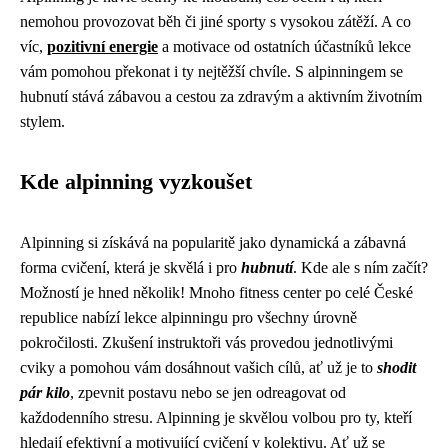
nemohou provozovat běh či jiné sporty s vysokou zátěží. A co
víc,
pozitivní energie
a motivace od ostatních účastníků lekce
vám pomohou překonat i ty nejtěžší chvíle. S alpinningem se
hubnutí stává zábavou a cestou za zdravým a aktivním životním
stylem.
Kde alpinning vyzkoušet
Alpinning si získává na popularitě jako dynamická a zábavná
forma cvičení, která je skvělá i pro
hubnutí
. Kde ale s ním začít?
Možností je hned několik! Mnoho fitness center po celé České
republice nabízí lekce alpinningu pro všechny úrovně
pokročilosti. Zkušení instruktoři vás provedou jednotlivými
cviky a pomohou vám dosáhnout vašich cílů, ať už je to
shodit
pár kilo
, zpevnit postavu nebo se jen odreagovat od
každodenního stresu. Alpinning je skvělou volbou pro ty, kteří
hledají efektivní a motivující cvičení v kolektivu. Ať už se