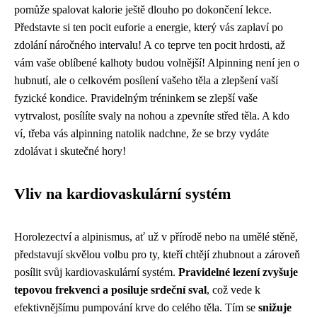
pomůže spalovat kalorie ještě dlouho po dokončení lekce.
Představte si ten pocit euforie a energie, který vás zaplaví po
zdolání náročného intervalu! A co teprve ten pocit hrdosti, až
vám vaše oblíbené kalhoty budou volnější! Alpinning není jen o
hubnutí, ale o celkovém posílení vašeho těla a zlepšení vaší
fyzické kondice. Pravidelným tréninkem se zlepší vaše
vytrvalost, posílíte svaly na nohou a zpevníte střed těla. A kdo
ví, třeba vás alpinning natolik nadchne, že se brzy vydáte
zdolávat i skutečné hory!
Vliv na kardiovaskulární systém
Horolezectví a alpinismus, ať už v přírodě nebo na umělé stěně,
představují skvělou volbu pro ty, kteří chtějí zhubnout a zároveň
posílit svůj kardiovaskulární systém.
Pravidelné lezení zvyšuje
tepovou frekvenci a posiluje srdeční sval
, což vede k
efektivnějšímu pumpování krve do celého těla. Tím se
snižuje