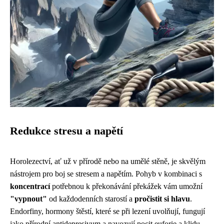
Redukce stresu a napětí
Horolezectví, ať už v přírodě nebo na umělé stěně, je skvělým
nástrojem pro boj se stresem a napětím. Pohyb v kombinaci s
koncentrací
potřebnou k překonávání překážek vám umožní
"vypnout"
od každodenních starostí a
pročistit si hlavu
.
Endorfiny, hormony štěstí, které se při lezení uvolňují, fungují
jako přírodní antidepresivum a navozují pocit euforie a klidu.