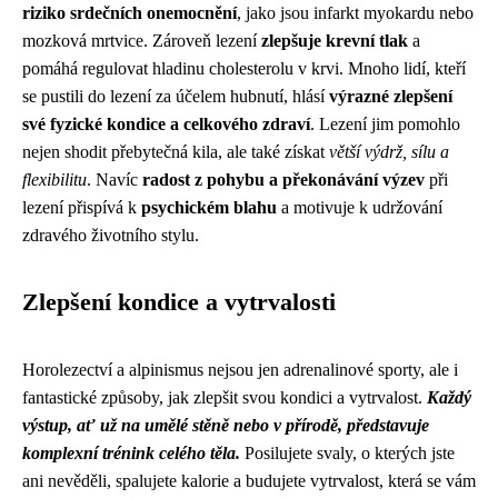
riziko srdečních onemocnění
, jako jsou infarkt myokardu nebo
mozková mrtvice. Zároveň lezení
zlepšuje krevní tlak
a
pomáhá regulovat hladinu cholesterolu v krvi. Mnoho lidí, kteří
se pustili do lezení za účelem hubnutí, hlásí
výrazné zlepšení
své fyzické kondice a celkového zdraví
. Lezení jim pomohlo
nejen shodit přebytečná kila, ale také získat
větší výdrž, sílu a
flexibilitu
. Navíc
radost z pohybu a překonávání výzev
při
lezení přispívá k
psychickém blahu
a motivuje k udržování
zdravého životního stylu.
Zlepšení kondice a vytrvalosti
Horolezectví a alpinismus nejsou jen adrenalinové sporty, ale i
fantastické způsoby, jak zlepšit svou kondici a vytrvalost.
Každý
výstup, ať už na umělé stěně nebo v přírodě, představuje
komplexní trénink celého těla.
Posilujete svaly, o kterých jste
ani nevěděli, spalujete kalorie a budujete vytrvalost, která se vám