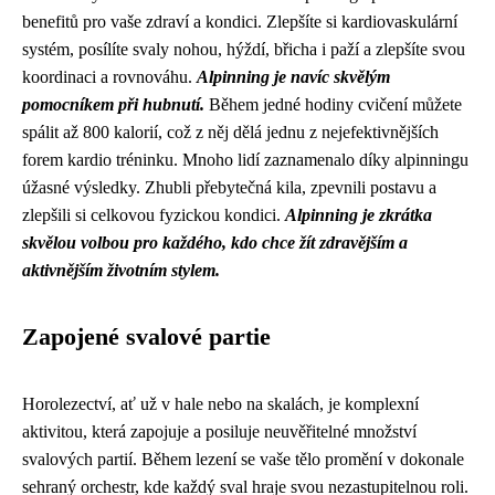
benefitů pro vaše zdraví a kondici. Zlepšíte si kardiovaskulární
systém, posílíte svaly nohou, hýždí, břicha i paží a zlepšíte svou
koordinaci a rovnováhu.
Alpinning je navíc skvělým
pomocníkem při hubnutí.
Během jedné hodiny cvičení můžete
spálit až 800 kalorií, což z něj dělá jednu z nejefektivnějších
forem kardio tréninku. Mnoho lidí zaznamenalo díky alpinningu
úžasné výsledky. Zhubli přebytečná kila, zpevnili postavu a
zlepšili si celkovou fyzickou kondici.
Alpinning je zkrátka
skvělou volbou pro každého, kdo chce žít zdravějším a
aktivnějším životním stylem.
Zapojené svalové partie
Horolezectví, ať už v hale nebo na skalách, je komplexní
aktivitou, která zapojuje a posiluje neuvěřitelné množství
svalových partií. Během lezení se vaše tělo promění v dokonale
sehraný orchestr, kde každý sval hraje svou nezastupitelnou roli.