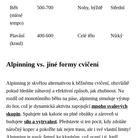
Běh
500-700
Nohy, hýždě
Střední
(mírné
tempo)
Plavání
400-600
Celé tělo
Nízký
(kraul)
Alpinning vs. jiné formy cvičení
Alpinning je skvělou alternativou k běžnému cvičení, obzvláště
pokud hledáte zábavný a efektivní způsob, jak zhubnout. Na
rozdíl od monotónního běhu na páse, alpinning simuluje výstup
do hor, což je dynamická aktivita zapojující
mnoho svalových
skupin
. Spalujete tak kalorie na plné obrátky a zároveň si
budujete
sílu a vytrvalost
. Představte si ten pocit, kdy zdoláte
náročný kopec a pokoříte tak nejen trasu, ale i své vlastní limity!
Alpinning je navíc šetrný ke kloubům, což ocení i ti, kteří