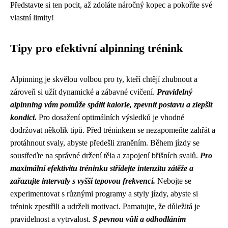
Představte si ten pocit, až zdoláte náročný kopec a pokoříte své
vlastní limity!
Tipy pro efektivní alpinning trénink
Alpinning je skvělou volbou pro ty, kteří chtějí zhubnout a
zároveň si užít dynamické a zábavné cvičení.
Pravidelný
alpinning vám pomůže spálit kalorie, zpevnit postavu a zlepšit
kondici.
Pro dosažení optimálních výsledků je vhodné
dodržovat několik tipů. Před tréninkem se nezapomeňte zahřát a
protáhnout svaly, abyste předešli zraněním. Během jízdy se
soustřeďte na správné držení těla a zapojení břišních svalů.
Pro
maximální efektivitu tréninku střídejte intenzitu zátěže a
zařazujte intervaly s vyšší tepovou frekvencí.
Nebojte se
experimentovat s různými programy a styly jízdy, abyste si
trénink zpestřili a udrželi motivaci. Pamatujte, že důležitá je
pravidelnost a vytrvalost.
S pevnou vůlí a odhodláním