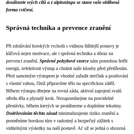
dosáhnete svých cílů a z alpinningu se stane vaše oblíbená
forma cvičení.
Správná technika a prevence zranění
Při zdolávání horských vrcholů s vidinou štíhlejší postavy je
klíčová nejen motivace, ale i správná technika a důraz na
prevenci zranění.
Správné pohybové vzorce
nám pomohou šetřit
energii, zefektivnit výstup a chránit naše klouby před přetížením.
Před samotným výstupem je vhodné zařadit strečink a posilování
s vlastní vahou, čímž připravíme tělo na specifickou zátěž.
Během výstupu dbejme na rovná záda, aktivní zapojení svalů
středu těla a plynulý krok. Nezapomínejme na pravidelné
přestávky, během kterých se protáhneme a doplníme tekutiny.
Dodržováním těchto zásad
minimalizujeme riziko zranění a
proměníme horskou túru v radostný a bezpečný zážitek s
viditelnými výsledky na naší postavě. Ať už se jedná o shozená