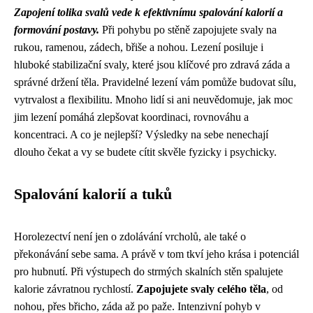
Zapojení tolika svalů vede k efektivnímu spalování kalorií a
formování postavy.
Při pohybu po stěně zapojujete svaly na
rukou, ramenou, zádech, břiše a nohou. Lezení posiluje i
hluboké stabilizační svaly, které jsou klíčové pro zdravá záda a
správné držení těla. Pravidelné lezení vám pomůže budovat sílu,
vytrvalost a flexibilitu. Mnoho lidí si ani neuvědomuje, jak moc
jim lezení pomáhá zlepšovat koordinaci, rovnováhu a
koncentraci. A co je nejlepší? Výsledky na sebe nenechají
dlouho čekat a vy se budete cítit skvěle fyzicky i psychicky.
Spalování kalorií a tuků
Horolezectví není jen o zdolávání vrcholů, ale také o
překonávání sebe sama. A právě v tom tkví jeho krása i potenciál
pro hubnutí. Při výstupech do strmých skalních stěn spalujete
kalorie závratnou rychlostí.
Zapojujete svaly celého těla
, od
nohou, přes břicho, záda až po paže. Intenzivní pohyb v