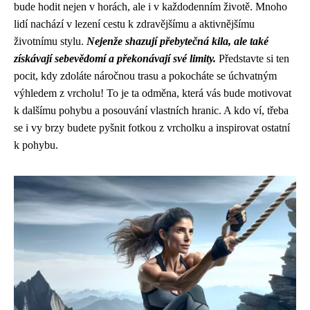
bude hodit nejen v horách, ale i v každodenním životě. Mnoho
lidí nachází v lezení cestu k zdravějšímu a aktivnějšímu
životnímu stylu.
Nejenže shazují přebytečná kila, ale také
získávají sebevědomí a překonávají své limity.
Představte si ten
pocit, kdy zdoláte náročnou trasu a pokocháte se úchvatným
výhledem z vrcholu! To je ta odměna, která vás bude motivovat
k dalšímu pohybu a posouvání vlastních hranic. A kdo ví, třeba
se i vy brzy budete pyšnit fotkou z vrcholku a inspirovat ostatní
k pohybu.