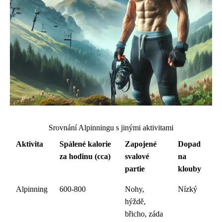
Srovnání Alpinningu s jinými aktivitami
Aktivita
Spálené kalorie
Zapojené
Dopad
za hodinu (cca)
svalové
na
partie
klouby
Alpinning
600-800
Nohy,
Nízký
hýždě,
břicho, záda