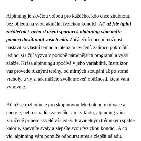
Alpinning je skvělou volbou pro každého, kdo chce zhubnout,
bez ohledu na svou aktuální fyzickou kondici.
Ať už jste úplní
začátečníci, nebo zkušení sportovci, alpinning vám může
pomoci dosáhnout vašich cílů.
Začátečníci ocení možnost
nastavit si vlastní tempo a intenzitu cvičení, zatímco pokročilí
jedinci si užijí výzvu v podobě náročnějších programů a vyšší
zátěže. Krása alpinningu spočívá v jeho variabilitě. Instruktor
vás provede různými terény, od mírných stoupání až po strmé
vrcholy, a vy si tak můžete zvolit úroveň obtížnosti, která vám
vyhovuje.
Ať už se rozhodnete pro skupinovou lekci plnou motivace a
energie, nebo si raději zacvičíte sami v klidu, alpinning vám
zaručeně přinese skvělé výsledky. Pravidelným tréninkem spálíte
kalorie, zpevníte svaly a zlepšíte svou fyzickou kondici. A co
víc, alpinning vám pomůže odbourat stres a zlepšit náladu.