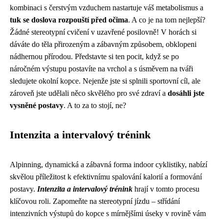
kombinaci s čerstvým vzduchem nastartuje váš metabolismus a
tuk se doslova rozpouští před očima
. A co je na tom nejlepší?
Žádné stereotypní cvičení v uzavřené posilovně! V horách si
dáváte do těla přirozeným a zábavným způsobem, obklopeni
nádhernou přírodou. Představte si ten pocit, když se po
náročném výstupu postavíte na vrchol a s úsměvem na tváři
sledujete okolní kopce. Nejenže jste si splnili sportovní cíl, ale
zároveň jste udělali něco skvělého pro své zdraví a
dosáhli jste
vysněné postavy
. A to za to stojí, ne?
Intenzita a intervalový trénink
Alpinning, dynamická a zábavná forma indoor cyklistiky, nabízí
skvělou příležitost k efektivnímu spalování kalorií a formování
postavy.
Intenzita a intervalový trénink
hrají v tomto procesu
klíčovou roli. Zapomeňte na stereotypní jízdu – střídání
intenzivních výstupů do kopce s mírnějšími úseky v rovině vám