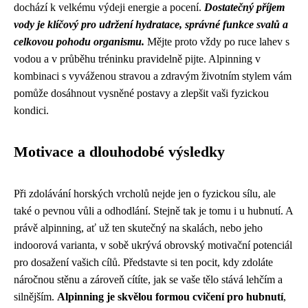
dochází k velkému výdeji energie a pocení.
Dostatečný příjem
vody je klíčový pro udržení hydratace, správné funkce svalů a
celkovou pohodu organismu.
Mějte proto vždy po ruce lahev s
vodou a v průběhu tréninku pravidelně pijte. Alpinning v
kombinaci s vyváženou stravou a zdravým životním stylem vám
pomůže dosáhnout vysněné postavy a zlepšit vaši fyzickou
kondici.
Motivace a dlouhodobé výsledky
Při zdolávání horských vrcholů nejde jen o fyzickou sílu, ale
také o pevnou vůli a odhodlání. Stejně tak je tomu i u hubnutí. A
právě alpinning, ať už ten skutečný na skalách, nebo jeho
indoorová varianta, v sobě ukrývá obrovský motivační potenciál
pro dosažení vašich cílů. Představte si ten pocit, kdy zdoláte
náročnou stěnu a zároveň cítíte, jak se vaše tělo stává lehčím a
silnějším.
Alpinning je skvělou formou cvičení pro hubnutí
,