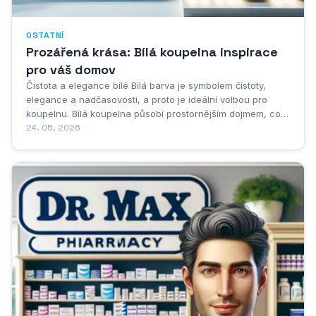
OSTATNÍ
Prozářená krása: Bílá koupelna inspirace
pro váš domov
Čistota a elegance bílé Bílá barva je symbolem čistoty,
elegance a nadčasovosti, a proto je ideální volbou pro
koupelnu. Bílá koupelna působí prostornějším dojmem, což
je obzvláště výhodné v menších bytech. Zároveň je bílá
24. 05. 2026
barva skvělým základem pro různé nápady na design.
Můžete ji kombinovat s pastelovými...