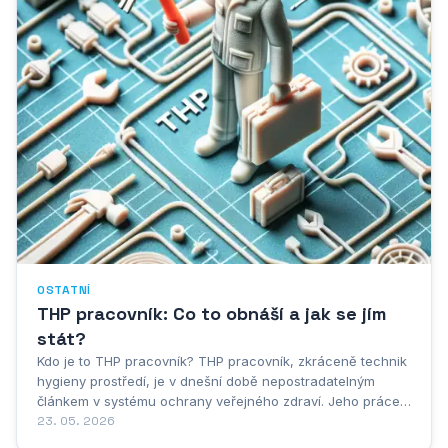
OSTATNÍ
THP pracovník: Co to obnáší a jak se jím
stát?
Kdo je to THP pracovník? THP pracovník, zkráceně technik
hygieny prostředí, je v dnešní době nepostradatelným
článkem v systému ochrany veřejného zdraví. Jeho práce
je nesmírně důležitá a přispívá k bezpečnému a zdravému
23. 05. 2026
prostředí pro nás pro všechny. THP pracovníci se věnují