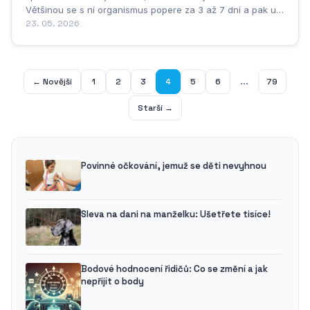
Většinou se s ní organismus popere za 3 až 7 dní a pak už
se můžete vrátit k oblíbeným aktivitám. Důležité je dopřát
23. 05. 2026
tělu dostatek odpočinku, tekutin a zdravé stravy, aby mělo
dostatek sil s virem...
...
← Novější
1
2
3
4
5
6
79
Starší →
Povinné očkování, jemuž se děti nevyhnou
Sleva na dani na manželku: Ušetřete tisíce!
Bodové hodnocení řidičů: Co se změní a jak
nepřijít o body