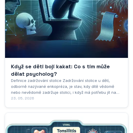
Když se děti bojí kakat: Co s tím může
dělat psycholog?
Definice zadržování stolice Zadržování stolice u dětí,
odborně nazývané enkopréza, je stav, kdy dítě vědomě
nebo nevědomě zadržuje stolici, i když má potřebu jít na
toaletu. Důležité je si uvědomit, že se nejedná o projev
23. 05. 2026
vzdoru nebo manipulace, ale o komplexní problém, který
má často kořeny v psychologických...