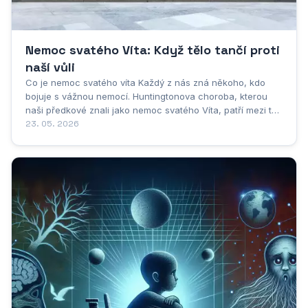
Nemoc svatého Víta: Když tělo tančí proti
naší vůli
Co je nemoc svatého víta Každý z nás zná někoho, kdo
bojuje s vážnou nemocí. Huntingtonova choroba, kterou
naši předkové znali jako nemoc svatého Víta, patří mezi ty
nejzákeřnější. Představte si, že vaše tělo přestává
23. 05. 2026
poslouchat, pohyby se stávají nekontrolovatelnými a mysl
se postupně ztrácí v mlze. Tenhle...