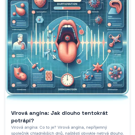
Virová angína: Jak dlouho tentokrát
potrápí?
Virová angína: Co to je? Virová angína, nepříjemný
společník chladnějších dnů, naštěstí obvykle netrvá dlouho.