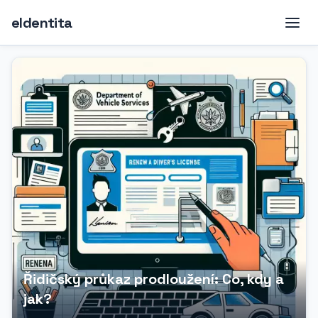
eIdentita
Řidičský průkaz prodloužení: Co, kdy a
jak?