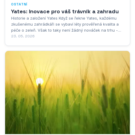
OSTATNÍ
Yates: Inovace pro váš trávník a zahradu
Historie a založení Yates Když se řekne Yates, každému
zkušenému zahrádkáři se vybaví léty prověřená kvalita a
péče o zeleň. Však to taky není žádný nováček na trhu -
jejich příběh se píše už pěknou řádku let. Co na tom, že
23. 05. 2026
začínali v malém? Dneska jejich produkty používají
nadšenci do zahradničení po...