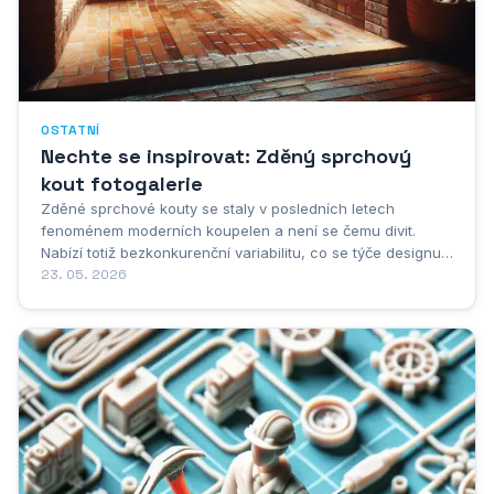
OSTATNÍ
Nechte se inspirovat: Zděný sprchový
kout fotogalerie
Zděné sprchové kouty se staly v posledních letech
fenoménem moderních koupelen a není se čemu divit.
Nabízí totiž bezkonkurenční variabilitu, co se týče designu,
materiálů a rozměrů. Zapomeňte na unifikované plastové
23. 05. 2026
kabiny, fotogalerie zděných sprchových koutů vám ukáže,
že vaše sprcha se může stát uměleckým...