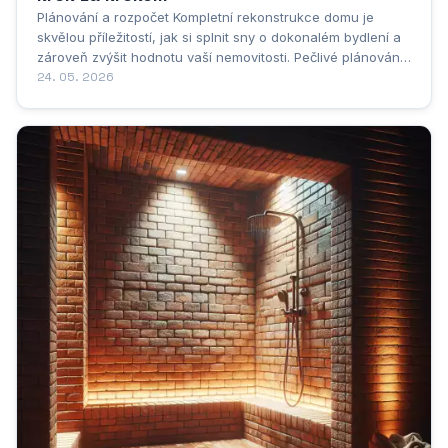
Plánování a rozpočet Kompletní rekonstrukce domu je
skvělou příležitostí, jak si splnit sny o dokonalém bydlení a
zároveň zvýšit hodnotu vaší nemovitosti. Pečlivé plánování
a stanovení realistického rozpočtu jsou klíčem k úspěšné
24. 05. 2026
rekonstrukci bez zbytečného stresu. Začněte s detailním
plánem, který zahrnuje...