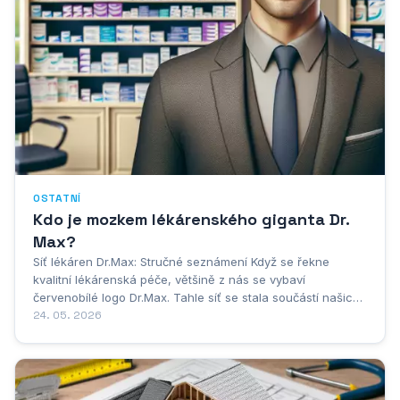
OSTATNÍ
Kdo je mozkem lékárenského giganta Dr.
Max?
Síť lékáren Dr.Max: Stručné seznámení Když se řekne
kvalitní lékárenská péče, většině z nás se vybaví
červenobílé logo Dr.Max. Tahle síť se stala součástí našich
životů tak přirozeně, jako by tu byla odjakživa. Za tímhle
24. 05. 2026
úspěchem stojí Maxima Group a především vizionář Marek
Potužník, který dokázal...