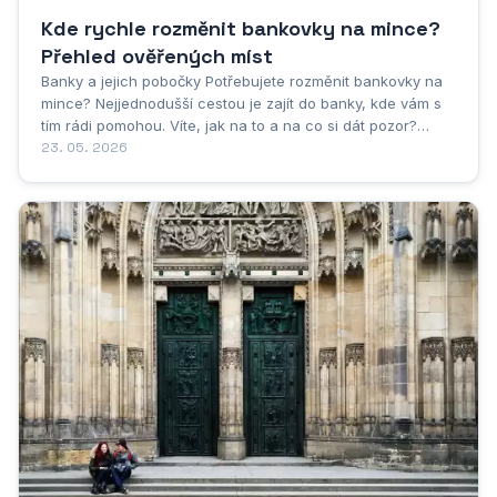
Kde rychle rozměnit bankovky na mince?
Přehled ověřených míst
Banky a jejich pobočky Potřebujete rozměnit bankovky na
mince? Nejjednodušší cestou je zajít do banky, kde vám s
tím rádi pomohou. Víte, jak na to a na co si dát pozor?
Každý z nás se někdy ocitl v situaci, kdy nutně potřeboval
23. 05. 2026
drobné - ať už do automatu na kávu, na parkování nebo
třeba na trhu. Nejlepší je vyrazit do...