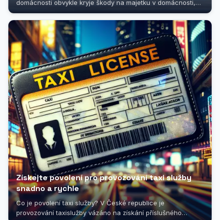
domácnosti obvykle kryje škody na majetku v domácnosti,
ale vztahuje se i na rozbitý...
Získejte povolení pro provozování taxi služby
snadno a rychle
Co je povolení taxi služby? V České republice je
provozování taxislužby vázáno na získání příslušného