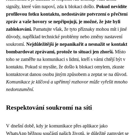
signály, které vám napoví, zda k blokaci došlo.
Pokud nevidíte
profilovou fotku kontaktu, nedostáváte potvrzení o přečtení
zpráv a vaše hovory se nepřipojují, je možné, že jste byli
zablokováni.
Pamatujte však, že tyto příznaky mohou mít i jiné
důvody, například technické problémy nebo změny nastavení
soukromí.
Nejdůležitější je nepanikařit a nesnažit se kontakt
bombardovat zprávami, protože to situaci jen zhorší.
Místo
toho se zaměřte na komunikaci s lidmi, kteří s vámi chtějí být v
kontaktu. Pokud si myslíte, že došlo k blokaci omylem, zkuste
kontaktovat danou osobu jiným způsobem a zeptat se na důvod.
Komunikace je klíčová a upřímný rozhovor může vyřešit mnoho
nedorozumění.
Respektování soukromí na síti
V dnešní době, kdy je komunikace přes aplikace jako
WhatsApp běžnou součástí našich životů, je důležité zamyslet se