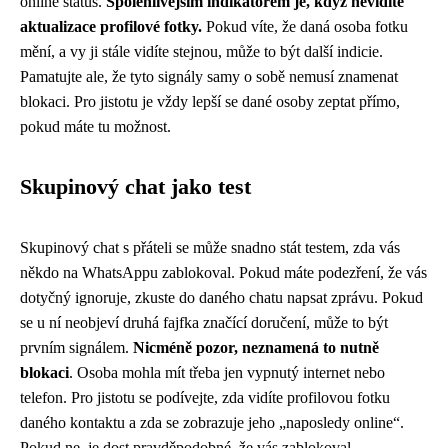
online status.
Spolehlivějším indikátorem je, když nevidíte
aktualizace profilové fotky.
Pokud víte, že daná osoba fotku
mění, a vy ji stále vidíte stejnou, může to být další indicie.
Pamatujte ale, že tyto signály samy o sobě nemusí znamenat
blokaci. Pro jistotu je vždy lepší se dané osoby zeptat přímo,
pokud máte tu možnost.
Skupinový chat jako test
Skupinový chat s přáteli se může snadno stát testem, zda vás
někdo na WhatsAppu zablokoval. Pokud máte podezření, že vás
dotyčný ignoruje, zkuste do daného chatu napsat zprávu. Pokud
se u ní neobjeví druhá fajfka značící doručení, může to být
prvním signálem.
Nicméně pozor, neznamená to nutně
blokaci
. Osoba mohla mít třeba jen vypnutý internet nebo
telefon. Pro jistotu se podívejte, zda vidíte profilovou fotku
daného kontaktu a zda se zobrazuje jeho „naposledy online“.
Pokud ne, je dost pravděpodobné, že vás zablokoval.