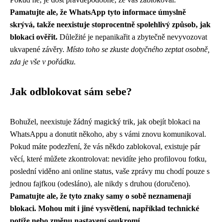
Pamatujte ale, že WhatsApp tyto informace úmyslně
skrývá, takže neexistuje stoprocentně spolehlivý způsob, jak
blokaci ověřit.
Důležité je nepanikařit a zbytečně nevyvozovat
ukvapené závěry.
Místo toho se zkuste dotyčného zeptat osobně,
zda je vše v pořádku.
Jak odblokovat sám sebe?
Bohužel, neexistuje žádný magický trik, jak obejít blokaci na
WhatsAppu a donutit někoho, aby s vámi znovu komunikoval.
Pokud máte podezření, že vás někdo zablokoval, existuje pár
věcí, které můžete zkontrolovat: nevidíte jeho profilovou fotku,
poslední viděno ani online status, vaše zprávy mu chodí pouze s
jednou fajfkou (odesláno), ale nikdy s druhou (doručeno).
Pamatujte ale, že tyto znaky samy o sobě neznamenají
blokaci. Mohou mít i jiné vysvětlení, například technické
potíže nebo změnu nastavení soukromí.