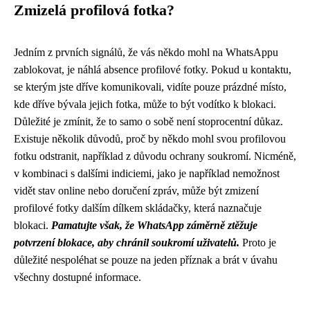
Zmizelá profilová fotka?
Jedním z prvních signálů, že vás někdo mohl na WhatsAppu
zablokovat, je náhlá absence profilové fotky. Pokud u kontaktu,
se kterým jste dříve komunikovali, vidíte pouze prázdné místo,
kde dříve bývala jejich fotka, může to být vodítko k blokaci.
Důležité je zmínit, že to samo o sobě není stoprocentní důkaz.
Existuje několik důvodů, proč by někdo mohl svou profilovou
fotku odstranit, například z důvodu ochrany soukromí. Nicméně,
v kombinaci s dalšími indiciemi, jako je například nemožnost
vidět stav online nebo doručení zpráv, může být zmizení
profilové fotky dalším dílkem skládačky, která naznačuje
blokaci.
Pamatujte však, že WhatsApp záměrně ztěžuje
potvrzení blokace, aby chránil soukromí uživatelů.
Proto je
důležité nespoléhat se pouze na jeden příznak a brát v úvahu
všechny dostupné informace.