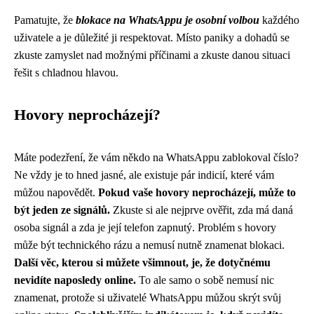
Pamatujte, že
blokace na WhatsAppu je osobní volbou
každého
uživatele a je důležité ji respektovat. Místo paniky a dohadů se
zkuste zamyslet nad možnými příčinami a zkuste danou situaci
řešit s chladnou hlavou.
Hovory neprocházejí?
Máte podezření, že vám někdo na WhatsAppu zablokoval číslo?
Ne vždy je to hned jasné, ale existuje pár indicií, které vám
můžou napovědět.
Pokud vaše hovory neprocházejí, může to
být jeden ze signálů.
Zkuste si ale nejprve ověřit, zda má daná
osoba signál a zda je její telefon zapnutý. Problém s hovory
může být technického rázu a nemusí nutně znamenat blokaci.
Další věc, kterou si můžete všimnout, je, že dotyčnému
nevidíte naposledy online.
To ale samo o sobě nemusí nic
znamenat, protože si uživatelé WhatsAppu můžou skrýt svůj