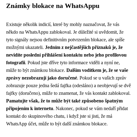
Známky blokace na WhatsAppu
Existuje několik indicií, které by mohly naznačovat, že vás
někdo na WhatsAppu zablokoval. Je důležité si uvědomit, že
tyto signály nejsou definitivním potvrzením blokace, ale spíše
možnými ukazateli.
Jedním z nejčastějších příznaků je, že
nevidíte poslední přihlášení kontaktu nebo jeho profilovou
fotografii
. Pokud jste dříve tyto informace viděli a nyní ne,
může to být známkou blokace.
Dalším vodítkem je, že se vaše
zprávy nezobrazují jako doručené
. Pokud se u vašich zpráv
zobrazuje pouze jedna šedá fajfka (odesláno) a neobjevují se dvě
fajfky (doručeno), může to znamenat, že vás kontakt zablokoval.
Pamatujte však, že to může být také způsobeno špatným
připojením k internetu
. Nakonec, pokud se vám nedaří přidat
kontakt do skupinového chatu, i když jste si jisti, že má
WhatsApp účet, může to být další známkou blokace.