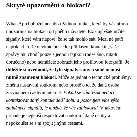
Skryté upozornění o blokaci?
WhatsApp bohužel nenabízí žádnou funkci, která by vás přímo
upozornila na blokaci od jiného uživatele. Existují však určité
signály, které vám napoví, že se tak mohlo stát. Mezi ně patří
například to, že nevidíte poslední přihlášení kontaktu, vaše
zprávy mu chodí pouze s jednou fajfkou (odesláno, nikoli
doručeno) nebo nemůžete zobrazit jeho profilovou fotografii.
Je
důležité si uvědomit, že tyto signály samy o sobě nemusí
nutně znamenat blokaci.
Může se jednat o technické problémy,
změnu nastavení soukromí nebo prostě o to, že daná osoba
zrovna nemá aktivní internet.
Pokud se vám však nedaří
kontaktovat daný kontakt delší dobu a pozorujete více výše
zmíněných signálů, je možné, že vás zablokoval.
V takovém
případě je nejlepší respektovat soukromí dané osoby a
nepokoušet se s ní spojit jinými cestami.