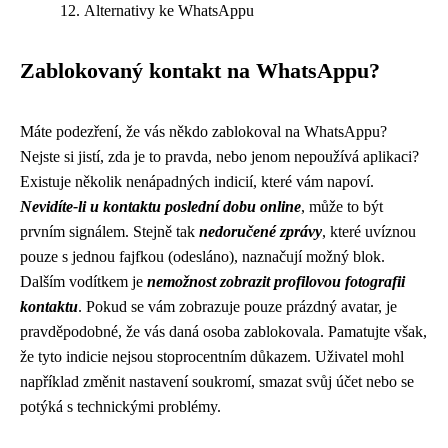
Alternativy ke WhatsAppu
Zablokovaný kontakt na WhatsAppu?
Máte podezření, že vás někdo zablokoval na WhatsAppu?
Nejste si jistí, zda je to pravda, nebo jenom nepoužívá aplikaci?
Existuje několik nenápadných indicií, které vám napoví.
Nevidíte-li u kontaktu poslední dobu online
, může to být
prvním signálem. Stejně tak
nedoručené zprávy
, které uvíznou
pouze s jednou fajfkou (odesláno), naznačují možný blok.
Dalším vodítkem je
nemožnost zobrazit profilovou fotografii
kontaktu
. Pokud se vám zobrazuje pouze prázdný avatar, je
pravděpodobné, že vás daná osoba zablokovala. Pamatujte však,
že tyto indicie nejsou stoprocentním důkazem. Uživatel mohl
například změnit nastavení soukromí, smazat svůj účet nebo se
potýká s technickými problémy.