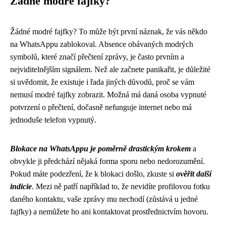
Žádné modré fajfky?
Žádné modré fajfky? To může být první náznak, že vás někdo
na WhatsAppu zablokoval. Absence obávaných modrých
symbolů, které značí přečtení zprávy, je často prvním a
nejviditelnějším signálem. Než ale začnete panikařit, je důležité
si uvědomit, že existuje i řada jiných důvodů, proč se vám
nemusí modré fajfky zobrazit. Možná má daná osoba vypnuté
potvrzení o přečtení, dočasně nefunguje internet nebo má
jednoduše telefon vypnutý.
Blokace na WhatsAppu je poměrně drastickým krokem
a
obvykle ji předchází nějaká forma sporu nebo nedorozumění.
Pokud máte podezření, že k blokaci došlo, zkuste si
ověřit další
indicie
. Mezi ně patří například to, že nevidíte profilovou fotku
daného kontaktu, vaše zprávy mu nechodí (zůstává u jedné
fajfky) a nemůžete ho ani kontaktovat prostřednictvím hovoru.